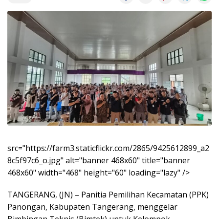
src="https://farm3.staticflickr.com/2865/9425612899_a2
8c5f97c6_o.jpg" alt="banner 468x60" title="banner
468x60" width="468" height="60" loading="lazy" />
TANGERANG, (JN) – Panitia Pemilihan Kecamatan (PPK)
Panongan, Kabupaten Tangerang, menggelar