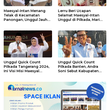
Maesyal-Intan Menang
Lerru Beri Ucapan
Telak di Kecamatan
Selamat Maesyal-Intan
Panongan, Unggul Jauh
Unggul di Pilkada, Mari
dari 2 Lawannya
Bersatu Membangun
Kabupaten Tangerang
Unggul Quick Count
Unggul Quick Count
Pilkada Tangerang 2024,
Pilkada Banten, Andra
Ini Visi Misi Maesyal
Soni Sebut Kabupaten
Rasyid-Intan Nurul
Tangerang Lumbung
Hikmah
Suara Terbanyak