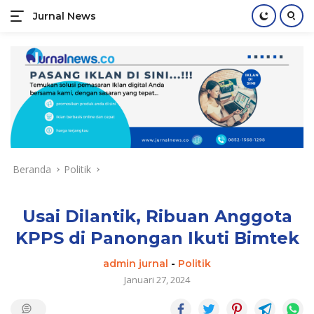
Jurnal News
Jendela
Informasi
Langsung
Rakyat
ke
konten
Beranda
Politik
Usai Dilantik, Ribuan Anggota
KPPS di Panongan Ikuti Bimtek
admin jurnal
-
Politik
Januari 27, 2024