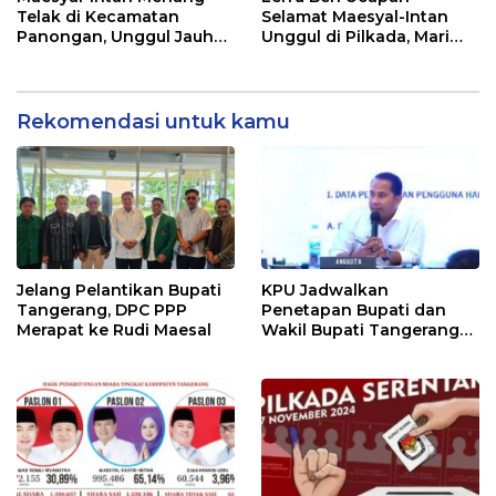
Telak di Kecamatan
Selamat Maesyal-Intan
Panongan, Unggul Jauh
Unggul di Pilkada, Mari
dari 2 Lawannya
Bersatu Membangun
Kabupaten Tangerang
Rekomendasi untuk kamu
Jelang Pelantikan Bupati
KPU Jadwalkan
Tangerang, DPC PPP
Penetapan Bupati dan
Merapat ke Rudi Maesal
Wakil Bupati Tangerang
Terpilih 9 Januari 2025