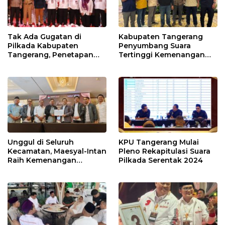
Tak Ada Gugatan di
Kabupaten Tangerang
Pilkada Kabupaten
Penyumbang Suara
Tangerang, Penetapan
Tertinggi Kemenangan
Paslon Terpilih Tunggu
Andra Soni di Pilgub
Keputusan MK
Banten
Unggul di Seluruh
KPU Tangerang Mulai
Kecamatan, Maesyal-Intan
Pleno Rekapitulasi Suara
Raih Kemenangan
Pilkada Serentak 2024
Sempurna di Pilkada
Tangerang