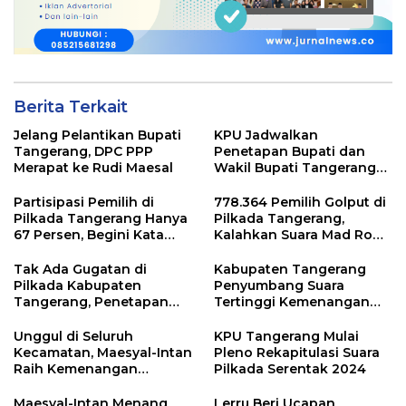
Berita Terkait
Jelang Pelantikan Bupati
KPU Jadwalkan
Tangerang, DPC PPP
Penetapan Bupati dan
Merapat ke Rudi Maesal
Wakil Bupati Tangerang
Terpilih 9 Januari 2025
Partisipasi Pemilih di
778.364 Pemilih Golput di
Pilkada Tangerang Hanya
Pilkada Tangerang,
67 Persen, Begini Kata
Kalahkan Suara Mad Romli
Pengamat dan Aktivis
dan Zulkarnain
Tak Ada Gugatan di
Kabupaten Tangerang
Pilkada Kabupaten
Penyumbang Suara
Tangerang, Penetapan
Tertinggi Kemenangan
Paslon Terpilih Tunggu
Andra Soni di Pilgub
Keputusan MK
Banten
Unggul di Seluruh
KPU Tangerang Mulai
Kecamatan, Maesyal-Intan
Pleno Rekapitulasi Suara
Raih Kemenangan
Pilkada Serentak 2024
Sempurna di Pilkada
Tangerang
Maesyal-Intan Menang
Lerru Beri Ucapan