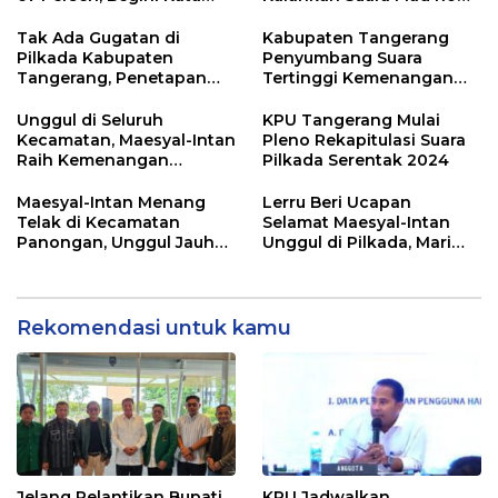
Pengamat dan Aktivis
dan Zulkarnain
Tak Ada Gugatan di
Kabupaten Tangerang
Pilkada Kabupaten
Penyumbang Suara
Tangerang, Penetapan
Tertinggi Kemenangan
Paslon Terpilih Tunggu
Andra Soni di Pilgub
Keputusan MK
Banten
Unggul di Seluruh
KPU Tangerang Mulai
Kecamatan, Maesyal-Intan
Pleno Rekapitulasi Suara
Raih Kemenangan
Pilkada Serentak 2024
Sempurna di Pilkada
Tangerang
Maesyal-Intan Menang
Lerru Beri Ucapan
Telak di Kecamatan
Selamat Maesyal-Intan
Panongan, Unggul Jauh
Unggul di Pilkada, Mari
dari 2 Lawannya
Bersatu Membangun
Kabupaten Tangerang
Rekomendasi untuk kamu
Jelang Pelantikan Bupati
KPU Jadwalkan