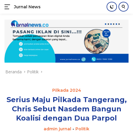
Jurnal News
Jendela
Informasi
Langsung
Rakyat
ke
konten
Beranda
Politik
Pilkada 2024
Serius Maju Pilkada Tangerang,
Chris Sebut Nasdem Bangun
Koalisi dengan Dua Parpol
admin jurnal
-
Politik