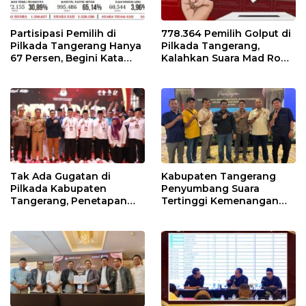
Partisipasi Pemilih di
778.364 Pemilih Golput di
Pilkada Tangerang Hanya
Pilkada Tangerang,
67 Persen, Begini Kata
Kalahkan Suara Mad Romli
Pengamat dan Aktivis
dan Zulkarnain
Tak Ada Gugatan di
Kabupaten Tangerang
Pilkada Kabupaten
Penyumbang Suara
Tangerang, Penetapan
Tertinggi Kemenangan
Paslon Terpilih Tunggu
Andra Soni di Pilgub
Keputusan MK
Banten