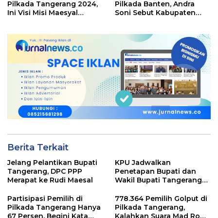
Pilkada Tangerang 2024,
Pilkada Banten, Andra
Ini Visi Misi Maesyal
Soni Sebut Kabupaten
Rasyid-Intan Nurul
Tangerang Lumbung
Hikmah
Suara Terbanyak
Berita Terkait
Jelang Pelantikan Bupati
KPU Jadwalkan
Tangerang, DPC PPP
Penetapan Bupati dan
Merapat ke Rudi Maesal
Wakil Bupati Tangerang
Terpilih 9 Januari 2025
Partisipasi Pemilih di
778.364 Pemilih Golput di
Pilkada Tangerang Hanya
Pilkada Tangerang,
67 Persen, Begini Kata
Kalahkan Suara Mad Romli