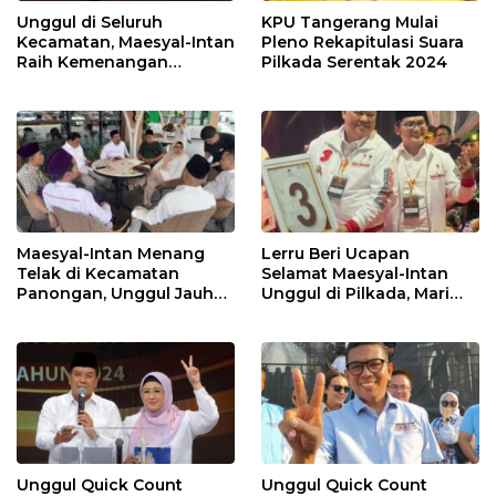
Unggul di Seluruh
KPU Tangerang Mulai
Kecamatan, Maesyal-Intan
Pleno Rekapitulasi Suara
Raih Kemenangan
Pilkada Serentak 2024
Sempurna di Pilkada
Tangerang
Maesyal-Intan Menang
Lerru Beri Ucapan
Telak di Kecamatan
Selamat Maesyal-Intan
Panongan, Unggul Jauh
Unggul di Pilkada, Mari
dari 2 Lawannya
Bersatu Membangun
Kabupaten Tangerang
Unggul Quick Count
Unggul Quick Count