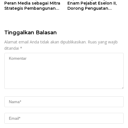
Peran Media sebagai Mitra
Enam Pejabat Eselon II,
Strategis Pembangunan
Dorong Penguatan
Daerah di Kabupaten
Kinerja dan Pelayanan
Tangerang
Publik
Tinggalkan Balasan
Alamat email Anda tidak akan dipublikasikan.
Ruas yang wajib
ditandai
*