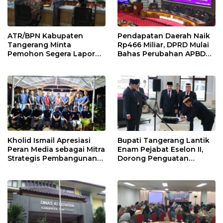
ATR/BPN Kabupaten
Pendapatan Daerah Naik
Tangerang Minta
Rp466 Miliar, DPRD Mulai
Pemohon Segera Lapor
Bahas Perubahan APBD
Jika Berkas Pertanahan
2026
Mandek
Kholid Ismail Apresiasi
Bupati Tangerang Lantik
Peran Media sebagai Mitra
Enam Pejabat Eselon II,
Strategis Pembangunan
Dorong Penguatan
Daerah di Kabupaten
Kinerja dan Pelayanan
Tangerang
Publik