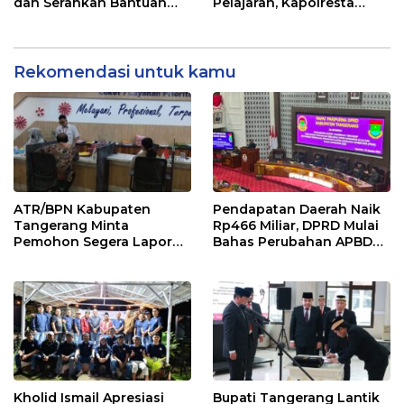
dan Serahkan Bantuan
Pelajaran, Kapolresta
untuk Masjid
Tangerang Minta
Kesiapsiagaan
Ditingkatkan
Rekomendasi untuk kamu
ATR/BPN Kabupaten
Pendapatan Daerah Naik
Tangerang Minta
Rp466 Miliar, DPRD Mulai
Pemohon Segera Lapor
Bahas Perubahan APBD
Jika Berkas Pertanahan
2026
Mandek
Kholid Ismail Apresiasi
Bupati Tangerang Lantik