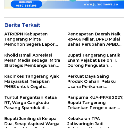
Berita Terkait
ATR/BPN Kabupaten
Pendapatan Daerah Naik
Tangerang Minta
Rp466 Miliar, DPRD Mulai
Pemohon Segera Lapor
Bahas Perubahan APBD
Jika Berkas Pertanahan
2026
Mandek
Kholid Ismail Apresiasi
Bupati Tangerang Lantik
Peran Media sebagai Mitra
Enam Pejabat Eselon II,
Strategis Pembangunan
Dorong Penguatan
Daerah di Kabupaten
Kinerja dan Pelayanan
Tangerang
Publik
Kadinkes Tangerang Ajak
Perkuat Daya Saing
Masyarakat Terapkan
Produk Olahan, Pelaku
PHBS untuk Cegah
Usaha Perikanan
Penularan Hepatitis A
Kabupaten Tangerang
Didorong Terapkan SNI
Tuntut Pergantian Ketua
Paripurna KUA-PPAS 2027,
RT, Warga Cangkudu
Bupati Tangerang
Pasang Spanduk di
Tekankan Pengelolaan
Kantor Desa
Sampah Hingga Antisipasi
Dampak El Nino
Bupati Jumling di Kelapa
Kebakaran TPA
Dua, Serap Aspirasi Warga
Jatiwaringin Jadi