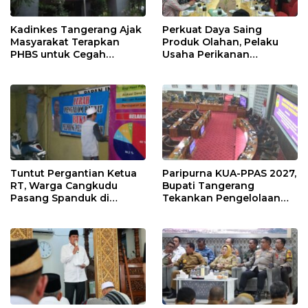
Kadinkes Tangerang Ajak
Perkuat Daya Saing
Masyarakat Terapkan
Produk Olahan, Pelaku
PHBS untuk Cegah
Usaha Perikanan
Penularan Hepatitis A
Kabupaten Tangerang
Didorong Terapkan SNI
Tuntut Pergantian Ketua
Paripurna KUA-PPAS 2027,
RT, Warga Cangkudu
Bupati Tangerang
Pasang Spanduk di
Tekankan Pengelolaan
Kantor Desa
Sampah Hingga Antisipasi
Dampak El Nino