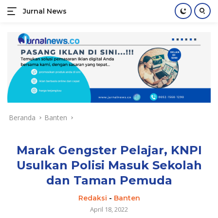
Jurnal News
Jendela
Informasi
Langsung
Rakyat
ke
konten
Beranda
Banten
Marak Gengster Pelajar, KNPI
Usulkan Polisi Masuk Sekolah
dan Taman Pemuda
Redaksi
-
Banten
April 18, 2022