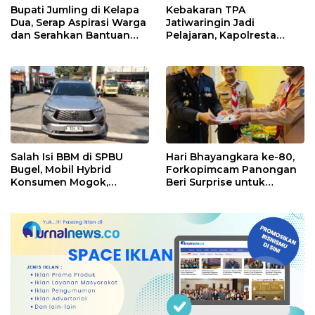
Bupati Jumling di Kelapa
Kebakaran TPA
Dua, Serap Aspirasi Warga
Jatiwaringin Jadi
dan Serahkan Bantuan
Pelajaran, Kapolresta
untuk Masjid
Tangerang Minta
Kesiapsiagaan
Ditingkatkan
Salah Isi BBM di SPBU
Hari Bhayangkara ke-80,
Bugel, Mobil Hybrid
Forkopimcam Panongan
Konsumen Mogok,
Beri Surprise untuk
Pengelola Akui Kelalaian
Jajaran Polsek
Operator