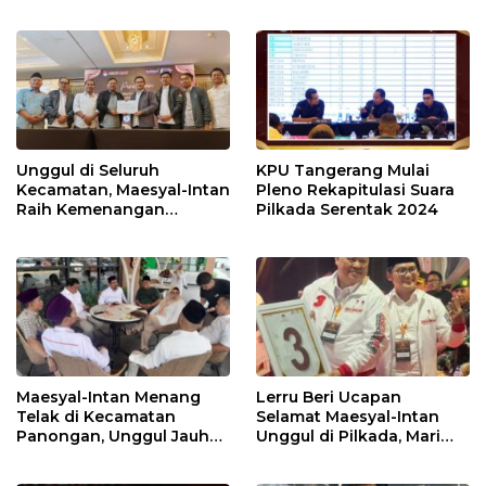
Paslon Terpilih Tunggu
Andra Soni di Pilgub
Keputusan MK
Banten
Unggul di Seluruh
KPU Tangerang Mulai
Kecamatan, Maesyal-Intan
Pleno Rekapitulasi Suara
Raih Kemenangan
Pilkada Serentak 2024
Sempurna di Pilkada
Tangerang
Maesyal-Intan Menang
Lerru Beri Ucapan
Telak di Kecamatan
Selamat Maesyal-Intan
Panongan, Unggul Jauh
Unggul di Pilkada, Mari
dari 2 Lawannya
Bersatu Membangun
Kabupaten Tangerang