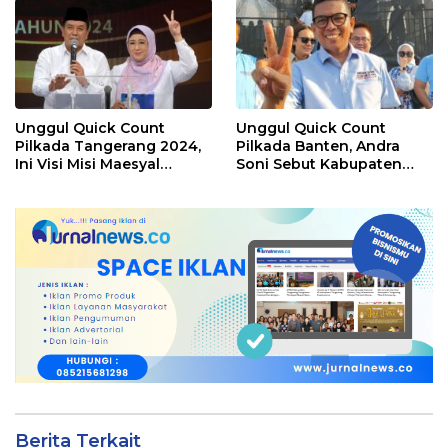
Unggul Quick Count
Unggul Quick Count
Pilkada Tangerang 2024,
Pilkada Banten, Andra
Ini Visi Misi Maesyal
Soni Sebut Kabupaten
Rasyid-Intan Nurul
Tangerang Lumbung
Hikmah
Suara Terbanyak
Berita Terkait