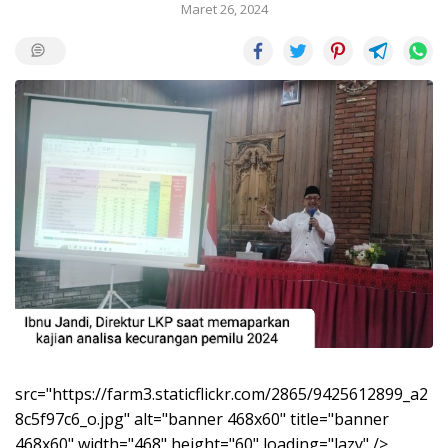
Maret 26, 2024
src="https://farm3.staticflickr.com/2865/9425612899_a2
8c5f97c6_o.jpg" alt="banner 468x60" title="banner
468x60" width="468" height="60" loading="lazy" />