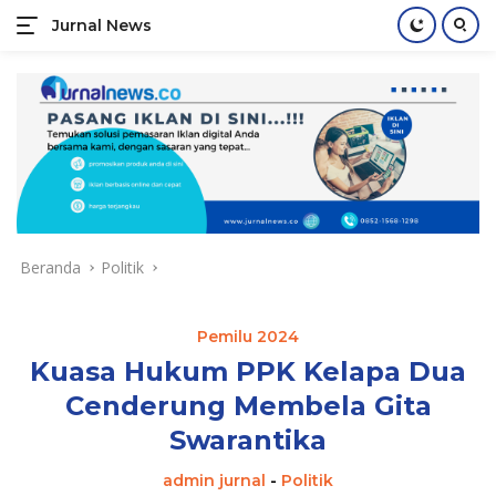
Jurnal News
Jendela
Informasi
Langsung
Rakyat
ke
konten
Beranda
Politik
Pemilu 2024
Kuasa Hukum PPK Kelapa Dua
Cenderung Membela Gita
Swarantika
admin jurnal
-
Politik