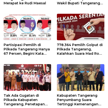
Merapat ke Rudi Maesal
Wakil Bupati Tangerang
Terpilih 9 Januari 2025
Partisipasi Pemilih di
778.364 Pemilih Golput di
Pilkada Tangerang Hanya
Pilkada Tangerang,
67 Persen, Begini Kata
Kalahkan Suara Mad Romli
Pengamat dan Aktivis
dan Zulkarnain
Tak Ada Gugatan di
Kabupaten Tangerang
Pilkada Kabupaten
Penyumbang Suara
Tangerang, Penetapan
Tertinggi Kemenangan