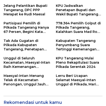
Jelang Pelantikan Bupati
KPU Jadwalkan
Tangerang, DPC PPP
Penetapan Bupati dan
Merapat ke Rudi Maesal
Wakil Bupati Tangerang
Terpilih 9 Januari 2025
Partisipasi Pemilih di
778.364 Pemilih Golput di
Pilkada Tangerang Hanya
Pilkada Tangerang,
67 Persen, Begini Kata
Kalahkan Suara Mad Romli
Pengamat dan Aktivis
dan Zulkarnain
Tak Ada Gugatan di
Kabupaten Tangerang
Pilkada Kabupaten
Penyumbang Suara
Tangerang, Penetapan
Tertinggi Kemenangan
Paslon Terpilih Tunggu
Andra Soni di Pilgub
Keputusan MK
Banten
Unggul di Seluruh
KPU Tangerang Mulai
Kecamatan, Maesyal-Intan
Pleno Rekapitulasi Suara
Raih Kemenangan
Pilkada Serentak 2024
Sempurna di Pilkada
Tangerang
Maesyal-Intan Menang
Lerru Beri Ucapan
Telak di Kecamatan
Selamat Maesyal-Intan
Panongan, Unggul Jauh
Unggul di Pilkada, Mari
dari 2 Lawannya
Bersatu Membangun
Kabupaten Tangerang
Rekomendasi untuk kamu