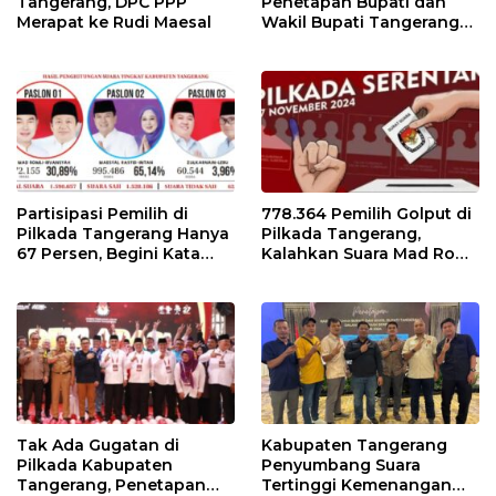
Tangerang, DPC PPP
Penetapan Bupati dan
Merapat ke Rudi Maesal
Wakil Bupati Tangerang
Terpilih 9 Januari 2025
Partisipasi Pemilih di
778.364 Pemilih Golput di
Pilkada Tangerang Hanya
Pilkada Tangerang,
67 Persen, Begini Kata
Kalahkan Suara Mad Romli
Pengamat dan Aktivis
dan Zulkarnain
Tak Ada Gugatan di
Kabupaten Tangerang
Pilkada Kabupaten
Penyumbang Suara
Tangerang, Penetapan
Tertinggi Kemenangan