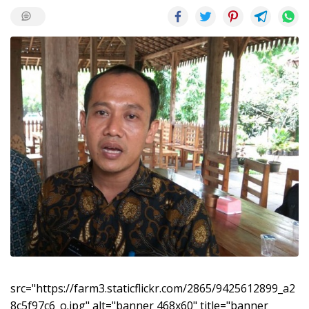
src="https://farm3.staticflickr.com/2865/9425612899_a2
8c5f97c6_o.jpg" alt="banner 468x60" title="banner