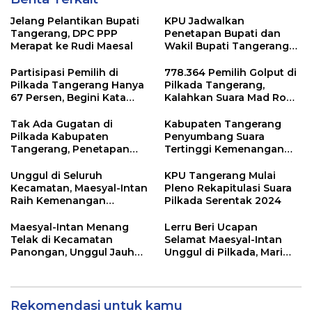
Jelang Pelantikan Bupati
KPU Jadwalkan
Tangerang, DPC PPP
Penetapan Bupati dan
Merapat ke Rudi Maesal
Wakil Bupati Tangerang
Terpilih 9 Januari 2025
Partisipasi Pemilih di
778.364 Pemilih Golput di
Pilkada Tangerang Hanya
Pilkada Tangerang,
67 Persen, Begini Kata
Kalahkan Suara Mad Romli
Pengamat dan Aktivis
dan Zulkarnain
Tak Ada Gugatan di
Kabupaten Tangerang
Pilkada Kabupaten
Penyumbang Suara
Tangerang, Penetapan
Tertinggi Kemenangan
Paslon Terpilih Tunggu
Andra Soni di Pilgub
Keputusan MK
Banten
Unggul di Seluruh
KPU Tangerang Mulai
Kecamatan, Maesyal-Intan
Pleno Rekapitulasi Suara
Raih Kemenangan
Pilkada Serentak 2024
Sempurna di Pilkada
Tangerang
Maesyal-Intan Menang
Lerru Beri Ucapan
Telak di Kecamatan
Selamat Maesyal-Intan
Panongan, Unggul Jauh
Unggul di Pilkada, Mari
dari 2 Lawannya
Bersatu Membangun
Kabupaten Tangerang
Rekomendasi untuk kamu