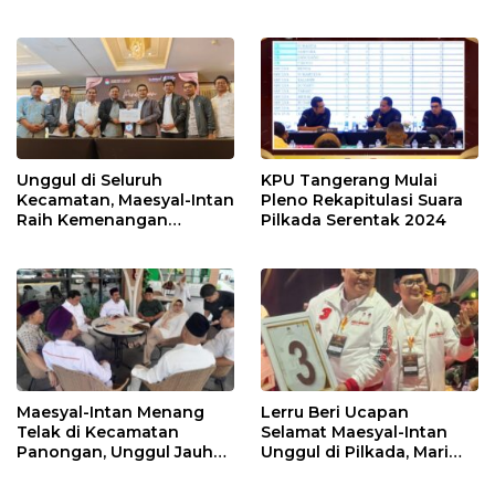
Paslon Terpilih Tunggu
Andra Soni di Pilgub
Keputusan MK
Banten
Unggul di Seluruh
KPU Tangerang Mulai
Kecamatan, Maesyal-Intan
Pleno Rekapitulasi Suara
Raih Kemenangan
Pilkada Serentak 2024
Sempurna di Pilkada
Tangerang
Maesyal-Intan Menang
Lerru Beri Ucapan
Telak di Kecamatan
Selamat Maesyal-Intan
Panongan, Unggul Jauh
Unggul di Pilkada, Mari
dari 2 Lawannya
Bersatu Membangun
Kabupaten Tangerang