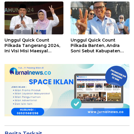
Unggul Quick Count
Unggul Quick Count
Pilkada Tangerang 2024,
Pilkada Banten, Andra
Ini Visi Misi Maesyal
Soni Sebut Kabupaten
Rasyid-Intan Nurul
Tangerang Lumbung
Hikmah
Suara Terbanyak
Berita Terkait