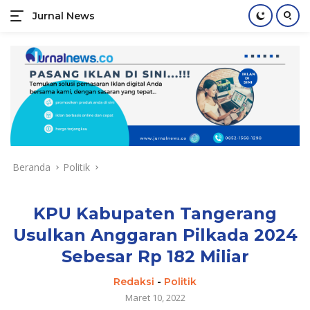
Jurnal News
Jendela
Informasi
Langsung
Rakyat
ke
konten
Beranda
Politik
KPU Kabupaten Tangerang
Usulkan Anggaran Pilkada 2024
Sebesar Rp 182 Miliar
Redaksi
-
Politik
Maret 10, 2022