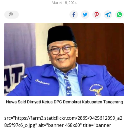
Maret 18, 2024
src="https://farm3.staticflickr.com/2865/9425612899_a2
8c5f97c6_o.jpg" alt="banner 468x60" title="banner