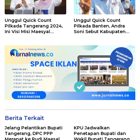
Unggul Quick Count
Unggul Quick Count
Pilkada Tangerang 2024,
Pilkada Banten, Andra
Ini Visi Misi Maesyal
Soni Sebut Kabupaten
Rasyid-Intan Nurul
Tangerang Lumbung
Hikmah
Suara Terbanyak
Berita Terkait
Jelang Pelantikan Bupati
KPU Jadwalkan
Tangerang, DPC PPP
Penetapan Bupati dan
Merapat ke Rudi Maesal
Wakil Bupati Tangerang