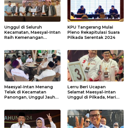
Unggul di Seluruh
KPU Tangerang Mulai
Kecamatan, Maesyal-Intan
Pleno Rekapitulasi Suara
Raih Kemenangan
Pilkada Serentak 2024
Sempurna di Pilkada
Tangerang
Maesyal-Intan Menang
Lerru Beri Ucapan
Telak di Kecamatan
Selamat Maesyal-Intan
Panongan, Unggul Jauh
Unggul di Pilkada, Mari
dari 2 Lawannya
Bersatu Membangun
Kabupaten Tangerang