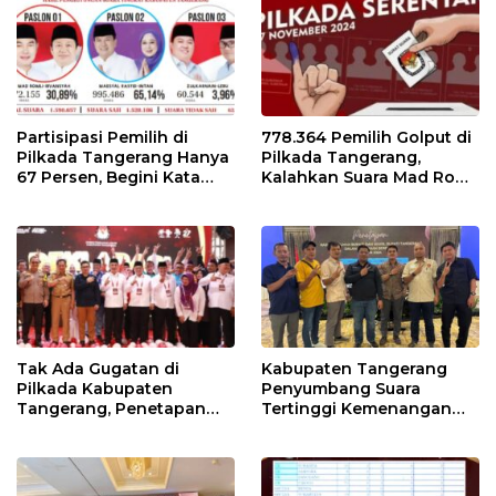
Partisipasi Pemilih di
778.364 Pemilih Golput di
Pilkada Tangerang Hanya
Pilkada Tangerang,
67 Persen, Begini Kata
Kalahkan Suara Mad Romli
Pengamat dan Aktivis
dan Zulkarnain
Tak Ada Gugatan di
Kabupaten Tangerang
Pilkada Kabupaten
Penyumbang Suara
Tangerang, Penetapan
Tertinggi Kemenangan
Paslon Terpilih Tunggu
Andra Soni di Pilgub
Keputusan MK
Banten