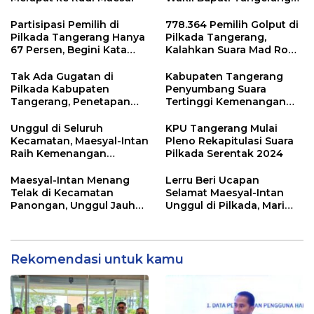
Terpilih 9 Januari 2025
Partisipasi Pemilih di
778.364 Pemilih Golput di
Pilkada Tangerang Hanya
Pilkada Tangerang,
67 Persen, Begini Kata
Kalahkan Suara Mad Romli
Pengamat dan Aktivis
dan Zulkarnain
Tak Ada Gugatan di
Kabupaten Tangerang
Pilkada Kabupaten
Penyumbang Suara
Tangerang, Penetapan
Tertinggi Kemenangan
Paslon Terpilih Tunggu
Andra Soni di Pilgub
Keputusan MK
Banten
Unggul di Seluruh
KPU Tangerang Mulai
Kecamatan, Maesyal-Intan
Pleno Rekapitulasi Suara
Raih Kemenangan
Pilkada Serentak 2024
Sempurna di Pilkada
Tangerang
Maesyal-Intan Menang
Lerru Beri Ucapan
Telak di Kecamatan
Selamat Maesyal-Intan
Panongan, Unggul Jauh
Unggul di Pilkada, Mari
dari 2 Lawannya
Bersatu Membangun
Kabupaten Tangerang
Rekomendasi untuk kamu