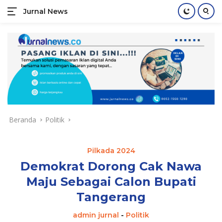
Jurnal News
Jendela
Informasi
Langsung
Rakyat
ke
konten
Beranda
Politik
Pilkada 2024
Demokrat Dorong Cak Nawa
Maju Sebagai Calon Bupati
Tangerang
admin jurnal
-
Politik