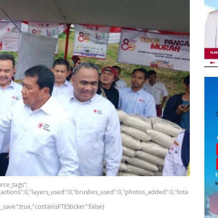
urce_tags":
w_actions":0,"layers_used":0,"brushes_used":0,"photos_added":0,"tota
er_save":true,"containsFTESticker":false}