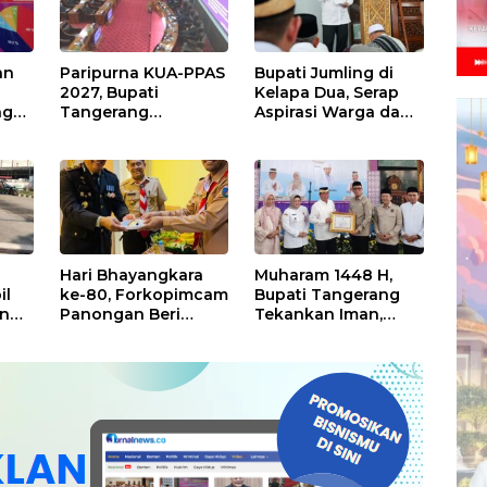
an
Paripurna KUA-PPAS
Bupati Jumling di
2027, Bupati
Kelapa Dua, Serap
ng
Tangerang
Aspirasi Warga dan
or
Tekankan
Serahkan Bantuan
Pengelolaan
untuk Masjid
Sampah Hingga
Antisipasi Dampak
El Nino
Hari Bhayangkara
Muharam 1448 H,
il
ke-80, Forkopimcam
Bupati Tangerang
en
Panongan Beri
Tekankan Iman,
la
Surprise untuk
Ukhuwah, dan
Jajaran Polsek
Pelayanan yang
Lebih Baik