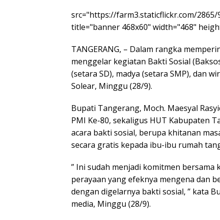
src="https://farm3.staticflickr.com/286
title="banner 468x60" width="468" height
TANGERANG, – Dalam rangka memperin
menggelar kegiatan Bakti Sosial (Bakso
(setara SD), madya (setara SMP), dan wi
Solear, Minggu (28/9).
Bupati Tangerang, Moch. Maesyal Ras
PMI Ke-80, sekaligus HUT Kabupaten T
acara bakti sosial, berupa khitanan ma
secara gratis kepada ibu-ibu rumah tan
” Ini sudah menjadi komitmen bersama k
perayaan yang efeknya mengena dan be
dengan digelarnya bakti sosial, ” kata
media, Minggu (28/9).