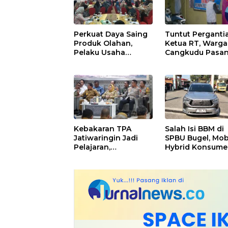
Tangerang
Perkuat Daya Saing
Tuntut Perganti
Produk Olahan,
Ketua RT, Warga
Pelaku Usaha
Cangkudu Pasa
Perikanan
Spanduk di Kant
Kabupaten
Desa
Tangerang
Didorong Terapkan
SNI
Kebakaran TPA
Salah Isi BBM di
Jatiwaringin Jadi
SPBU Bugel, Mob
Pelajaran,
Hybrid Konsum
Kapolresta
Mogok, Pengelo
Tangerang Minta
Akui Kelalaian
Kesiapsiagaan
Operator
Ditingkatkan