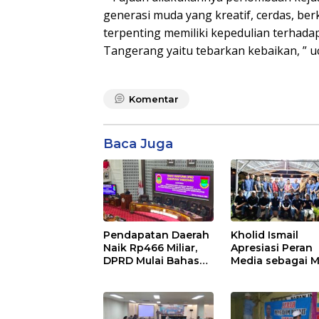
generasi muda yang kreatif, cerdas, berk
terpenting memiliki kepedulian terhad
Tangerang yaitu tebarkan kebaikan, ” 
Komentar
Baca Juga
Pendapatan Daerah
Kholid Ismail
Naik Rp466 Miliar,
Apresiasi Peran
DPRD Mulai Bahas
Media sebagai M
Perubahan APBD
Strategis
2026
Pembangunan
Daerah di
Kabupaten