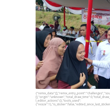
{"remix_data":[],"remix_entry_point":"challenges","so
[],"origin":"unknown","total_draw_time":0,"total_dra
l_editor_actions":{},"tools_used":
{"resize":1},"is_sticker":false,"edited_since_last_stick