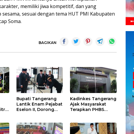
arakter, memiliki jiwa kompetitif, dan yang
ap sesama, sesuai dengan tema HUT PMI Kabupaten
ucap Soma.
BAGIKAN
Bupati Tangerang
Kadinkes Tangerang
Lantik Enam Pejabat
Ajak Masyarakat
itra
Eselon II, Dorong
Terapkan PHBS
Penguatan Kinerja
untuk Cegah
dan Pelayanan
Penularan Hepatitis
Publik
A