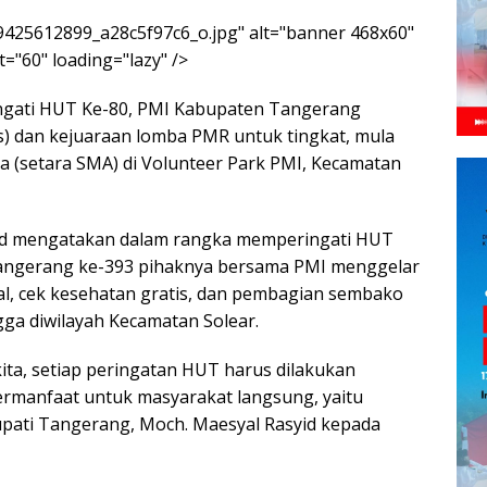
5/9425612899_a28c5f97c6_o.jpg" alt="banner 468x60"
="60" loading="lazy" />
gati HUT Ke-80, PMI Kabupaten Tangerang
s) dan kejuaraan lomba PMR untuk tingkat, mula
ra (setara SMA) di Volunteer Park PMI, Kecamatan
yid mengatakan dalam rangka memperingati HUT
angerang ke-393 pihaknya bersama PMI menggelar
sal, cek kesehatan gratis, dan pembagian sembako
gga diwilayah Kecamatan Solear.
ita, setiap peringatan HUT harus dilakukan
rmanfaat untuk masyarakat langsung, yaitu
 Bupati Tangerang, Moch. Maesyal Rasyid kepada