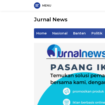
MENU
Langsung
ke
Jurnal News
konten
Jendela
Informasi
Home
Nasional
Banten
Politik
Rakyat