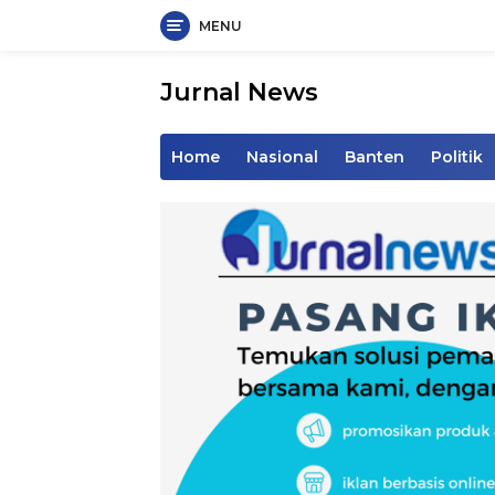
MENU
Langsung
ke
Jurnal News
konten
Jendela
Informasi
Home
Nasional
Banten
Politik
Rakyat