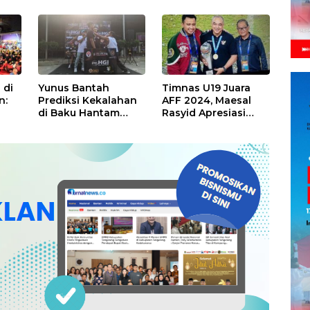
Gelora Bung Tomo
Bhayangkara Presisi
Polri Raih 8 Emas
 di
Yunus Bantah
Timnas U19 Juara
n:
Prediksi Kekalahan
AFF 2024, Maesal
di Baku Hantam
Rasyid Apresiasi
Championship Seri 5
Kinerja Manajer Zaki
Bekasi
Iskandar