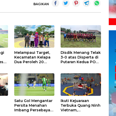
BAGIKAN
gi
Melampaui Target,
Disdik Menang Telak
Kecamatan Kelapa
3-0 atas Disperta di
esmi
Dua Peroleh 20
Putaran Kedua POP
Medali Emas dan
2025
Peringkat Kedua
Porkab VI
Kabupaten
Tangerang
Satu Gol Mengantar
Ikuti Kejuaraan
Persita Menahan
Terbuka Quang Ninh
Imbang Persebaya
Vietnam,
ih
Surabaya di Stadion
Taekwondo Garuda