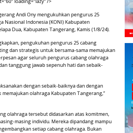
="60" loading="lazy" />
ngerang Andi Ony mengukuhkan pengurus 25
ga Nasional Indonesia (KONI) Kabupaten
lapa Dua, Kabupaten Tangerang, Kamis (1/8/24).
gkapkan, pengukuhan pengurus 25 cabang
ting dan strategis untuk bersama-sama memajukan
erpesan agar seluruh pengurus cabang olahraga
an tanggung jawab sepenuh hati dan sebaik-
laksanakan dengan sebaik-baiknya dan dengan
uk memajukan olahraga Kabupaten Tangerang,”
ang olahraga tersebut didasarkan atas komitmen,
i masing-masing individu. Mereka dipandang mampu
engembangkan setiap cabang olahraga. Bukan