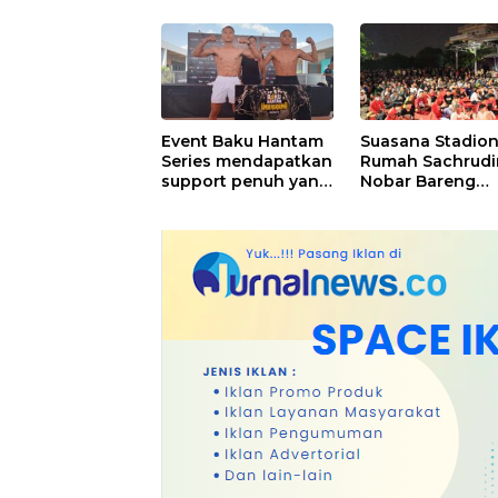
PPLPD
Event Baku Hantam
Suasana Stadion
Series mendapatkan
Rumah Sachrudi
support penuh yang
Nobar Bareng
ke 3 kalinya dari
Ribuan Warga
Higgs Games Island
Tangerang