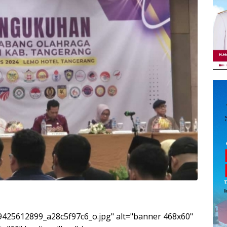
5/9425612899_a28c5f97c6_o.jpg" alt="banner 468x60"