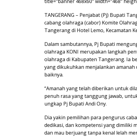
title="banner 468x60" width="468" height
TANGERANG – Penjabat (Pj) Bupati Ta
cabang olahraga (cabor) Komite Olahra
Tangerang di Hotel Lemo, Kecamatan Ke
Dalam sambutannya, Pj Bupati mengun
olahraga KONI merupakan langkah pen
olahraga di Kabupaten Tangerang. Ia b
yang dikukuhkan menjalankan amanah d
baiknya.
“Amanah yang telah diberikan untuk di
penuh rasa yang tanggung jawab, unt
ungkap Pj Bupati Andi Ony.
Dia yakin pemilihan para pengurus cab
dedikasi, dan kompetensi yang dimilik
dan mau berjuang tanpa kenal lelah m