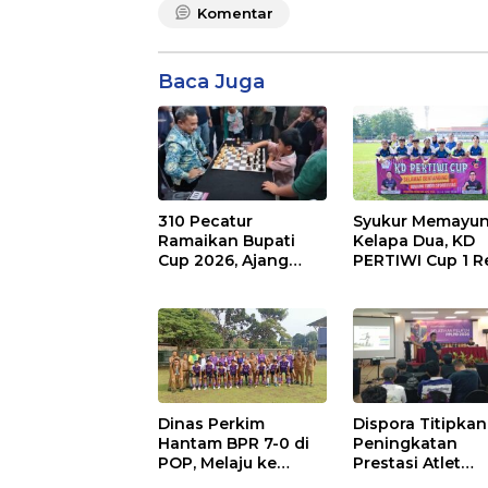
Komentar
Baca Juga
310 Pecatur
Syukur Memayun
Ramaikan Bupati
Kelapa Dua, KD
Cup 2026, Ajang
PERTIWI Cup 1 R
Cetak Talenta Catur
Bergulir Meriah
Kabupaten
Tangeran
Dinas Perkim
Dispora Titipkan
Hantam BPR 7-0 di
Peningkatan
POP, Melaju ke
Prestasi Atlet
Perempat Final
kepada 50 Pelat