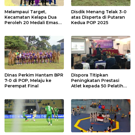
Melampaui Target,
Disdik Menang Telak 3-0
Kecamatan Kelapa Dua
atas Disperta di Putaran
Peroleh 20 Medali Emas
Kedua POP 2025
dan Peringkat Kedua
Porkab VI Kabupaten
Tangerang
Dinas Perkim Hantam BPR
Dispora Titipkan
7-0 di POP, Melaju ke
Peningkatan Prestasi
Perempat Final
Atlet kepada 50 Pelatih
PPLPD