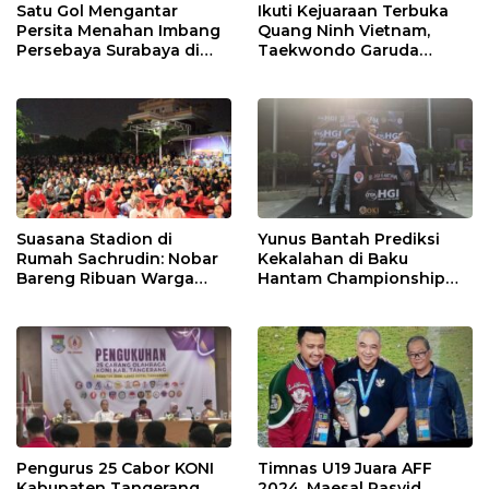
Satu Gol Mengantar
Ikuti Kejuaraan Terbuka
Persita Menahan Imbang
Quang Ninh Vietnam,
Persebaya Surabaya di
Taekwondo Garuda
Stadion Gelora Bung
Bhayangkara Presisi Polri
Tomo
Raih 8 Emas
Suasana Stadion di
Yunus Bantah Prediksi
Rumah Sachrudin: Nobar
Kekalahan di Baku
Bareng Ribuan Warga
Hantam Championship
Tangerang
Seri 5 Bekasi
Pengurus 25 Cabor KONI
Timnas U19 Juara AFF
Kabupaten Tangerang
2024, Maesal Rasyid