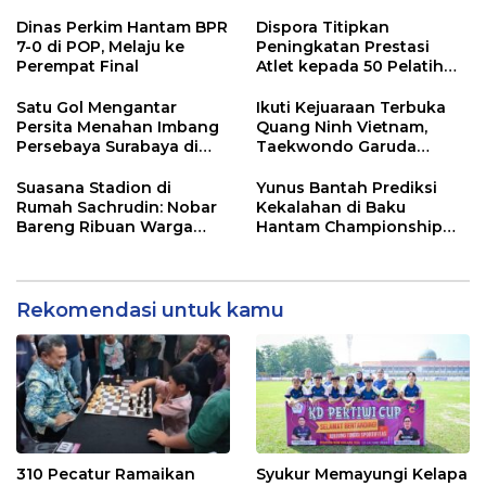
dan Peringkat Kedua
Porkab VI Kabupaten
Dinas Perkim Hantam BPR
Dispora Titipkan
Tangerang
7-0 di POP, Melaju ke
Peningkatan Prestasi
Perempat Final
Atlet kepada 50 Pelatih
PPLPD
Satu Gol Mengantar
Ikuti Kejuaraan Terbuka
Persita Menahan Imbang
Quang Ninh Vietnam,
Persebaya Surabaya di
Taekwondo Garuda
Stadion Gelora Bung
Bhayangkara Presisi Polri
Tomo
Raih 8 Emas
Suasana Stadion di
Yunus Bantah Prediksi
Rumah Sachrudin: Nobar
Kekalahan di Baku
Bareng Ribuan Warga
Hantam Championship
Tangerang
Seri 5 Bekasi
Rekomendasi untuk kamu
310 Pecatur Ramaikan
Syukur Memayungi Kelapa