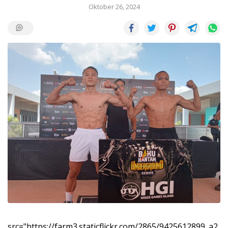
Oktober 26, 2024
src="https://farm3.staticflickr.com/2865/9425612899_a2