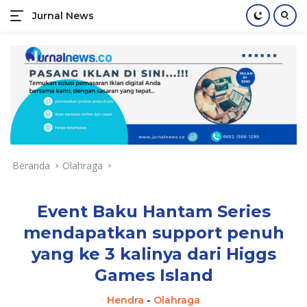
Jurnal News
Jendela
Informasi
Langsung
Rakyat
ke
konten
Beranda
Olahraga
Event Baku Hantam Series
mendapatkan support penuh
yang ke 3 kalinya dari Higgs
Games Island
Hendra
-
Olahraga