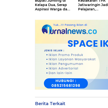
Bupati Jumling di
Kebakaran TPA
Kelapa Dua, Serap
Jatiwaringin Jad
Aspirasi Warga dan
Pelajaran,
Serahkan Bantuan
Kapolresta
untuk Masjid
Tangerang Mint
Kesiapsiagaan
Ditingkatkan
Berita Terkait