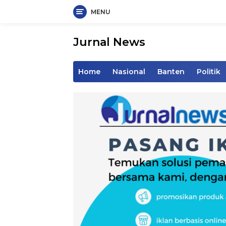
MENU
Langsung
ke
Jurnal News
konten
Jendela
Informasi
Home
Nasional
Banten
Politik
Rakyat