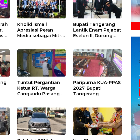
rah
Kholid Ismail
Bupati Tangerang
r,
Apresiasi Peran
Lantik Enam Pejabat
as
Media sebagai Mitra
Eselon II, Dorong
D
Strategis
Penguatan Kinerja
Pembangunan
dan Pelayanan
Daerah di
Publik
Kabupaten
Tangerang
ing
Tuntut Pergantian
Paripurna KUA-PPAS
Ketua RT, Warga
2027, Bupati
Cangkudu Pasang
Tangerang
Spanduk di Kantor
Tekankan
Desa
Pengelolaan
Sampah Hingga
kan
Antisipasi Dampak
El Nino