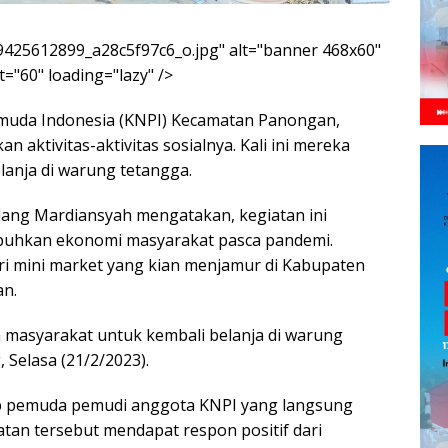
5/9425612899_a28c5f97c6_o.jpg" alt="banner 468x60"
="60" loading="lazy" />
muda Indonesia (KNPI) Kecamatan Panongan,
aktivitas-aktivitas sosialnya. Kali ini mereka
nja di warung tetangga.
ng Mardiansyah mengatakan, kegiatan ini
buhkan ekonomi masyarakat pasca pandemi.
i mini market yang kian menjamur di Kabupaten
an.
 masyarakat untuk kembali belanja di warung
 Selasa (21/2/2023).
tiap pemuda pemudi anggota KNPI yang langsung
atan tersebut mendapat respon positif dari