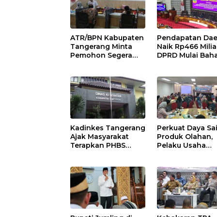
ATR/BPN Kabupaten
Pendapatan Dae
Tangerang Minta
Naik Rp466 Milia
Pemohon Segera
DPRD Mulai Bah
Lapor Jika Berkas
Perubahan APB
Pertanahan Mandek
2026
Kadinkes Tangerang
Perkuat Daya Sa
Ajak Masyarakat
Produk Olahan,
Terapkan PHBS
Pelaku Usaha
untuk Cegah
Perikanan
Penularan Hepatitis
Kabupaten
A
Tangerang
Didorong Terap
SNI