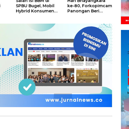
Salah Isi BBM di
Hari Bhayangkara
i
SPBU Bugel, Mobil
ke-80, Forkopimcam
Hybrid Konsumen
Panongan Beri
Mogok, Pengelola
Surprise untuk
a
Akui Kelalaian
Jajaran Polsek
Operator