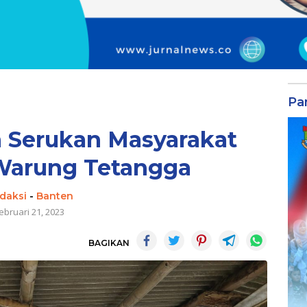
Par
 Serukan Masyarakat
 Warung Tetangga
daksi
-
Banten
ebruari 21, 2023
BAGIKAN