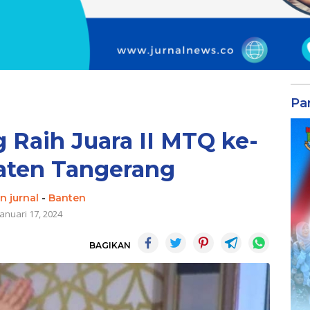
Par
Raih Juara II MTQ ke-
aten Tangerang
n jurnal
-
Banten
Januari 17, 2024
BAGIKAN