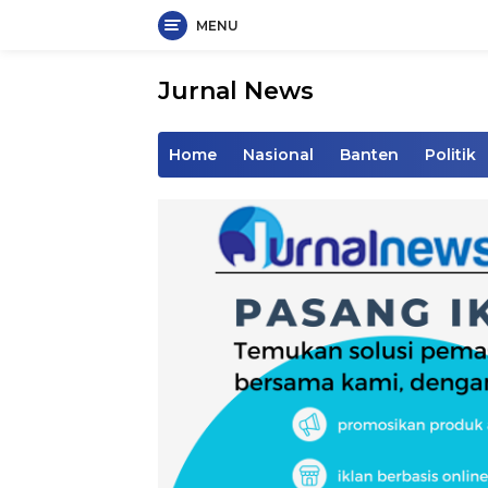
MENU
Langsung
ke
Jurnal News
konten
Jendela
Informasi
Home
Nasional
Banten
Politik
Rakyat