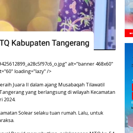
5/9425612899_a28c5f97c6_o.jpg" alt="banner 468x60"
="60" loading="lazy" />
aih Juara II dalam ajang Musabaqah Tilawatil
Tangerang yang berlangsung di wilayah Kecamatan
i 2024.
matan Solear selaku tuan rumah. Lalu, untuk
araksa.