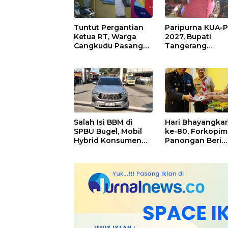
Tuntut Pergantian
Paripurna KUA-
Ketua RT, Warga
2027, Bupati
Cangkudu Pasang
Tangerang
Spanduk di Kantor
Tekankan
Desa
Pengelolaan
Sampah Hingga
Antisipasi Damp
El Nino
Salah Isi BBM di
Hari Bhayangkar
SPBU Bugel, Mobil
ke-80, Forkopi
Hybrid Konsumen
Panongan Beri
Mogok, Pengelola
Surprise untuk
Akui Kelalaian
Jajaran Polsek
Operator