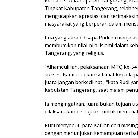
Ketua LPTQ Kabupaten Tangerang, Mae
Tingkat Kabupaten Tangerang, telah te
mengucapkan apresiasi dan terimakasih 
masyarakat yang berperan dalam mensu
Pria yang akrab disapa Rudi ini menjel
membumikan nilai-nilai islami dalam k
Tangerang, yang religius.
“Alhamdulillah, pelaksanaan MTQ ke-54
sukses. Kami ucapkan selamat kepada p
juara jangan berkecil hati, “kata Rudi 
Kabulaten Tangerang, saat malam penut
Ia mengingatkan, juara bukan tujuan ut
dilaksanakan bertujuan, untuk memuliak
Rudi menyebut, para Kafilah dari masin
dengan menunjukan kemampuan terbaikn