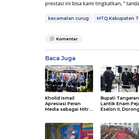
prestasi ini bisa kami tingkatkan, ” tan
kecamatan curug
MTQ Kabupaten T
Komentar
Baca Juga
Kholid Ismail
Bupati Tangera
Apresiasi Peran
Lantik Enam Pej
Media sebagai Mitra
Eselon II, Doron
Strategis
Penguatan Kiner
Pembangunan
dan Pelayanan
Daerah di
Publik
Kabupaten
Tangerang