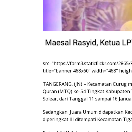
src="https://farm3.staticflickr.com/286
title="banner 468x60" width="468" height
TANGERANG, (JN) – Kecamatan Curug mer
Quran (MTQ) ke-54 Tingkat Kabupaten 
Solear, dari Tanggal 11 sampai 16 Januar
Sedangkan, Juara Umum didapatkan Keca
diperingkat III ditempati Kecamatan Tig