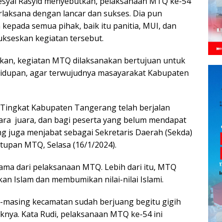
syal Rasyid menyebutkan, pelaksanaan MTQ ke-54
rlaksana dengan lancar dan sukses. Dia pun
kepada semua pihak, baik itu panitia, MUI, dan
kseskan kegiatan tersebut.
askan, kegiatan MTQ dilaksanakan bertujuan untuk
ehidupan, agar terwujudnya masayarakat Kabupaten
 Tingkat Kabupaten Tangerang telah berjalan
ara juara, dan bagi peserta yang belum mendapat
yang juga menjabat sebagai Sekretaris Daerah (Sekda)
upan MTQ, Selasa (16/1/2024).
ama dari pelaksanaan MTQ. Lebih dari itu, MTQ
an Islam dan membumikan nilai-nilai Islami.
g-masing kecamatan sudah berjuang begitu gigih
ya. Kata Rudi, pelaksanaan MTQ ke-54 ini