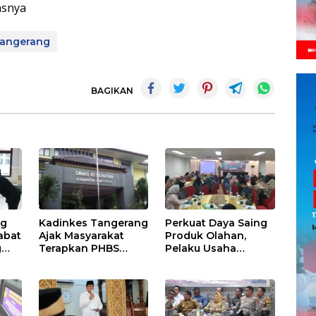
dasnya
angerang
BAGIKAN
ng
Kadinkes Tangerang
Perkuat Daya Saing
abat
Ajak Masyarakat
Produk Olahan,
g
Terapkan PHBS
Pelaku Usaha
ja
untuk Cegah
Perikanan
Penularan Hepatitis
Kabupaten
A
Tangerang
Didorong Terapkan
SNI