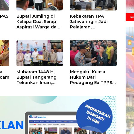
PPAS
Bupati Jumling di
Kebakaran TPA
Kelapa Dua, Serap
Jatiwaringin Jadi
Aspirasi Warga dan
Pelajaran,
Serahkan Bantuan
Kapolresta
untuk Masjid
Tangerang Minta
Kesiapsiagaan
ak
Ditingkatkan
a
Muharam 1448 H,
Mengaku Kuasa
mcam
Bupati Tangerang
Hukum Dari
Tekankan Iman,
Pedagang Ex TPPS
Ukhuwah, dan
Cisoka, Petugas
Pelayanan yang
Kepolisian
Lebih Baik
Pertanyakan Berkas
Administrasi