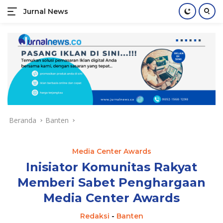
Jurnal News
Jendela
Informasi
Langsung
Rakyat
ke
konten
Beranda
Banten
Media Center Awards
Inisiator Komunitas Rakyat
Memberi Sabet Penghargaan
Media Center Awards
Redaksi
-
Banten