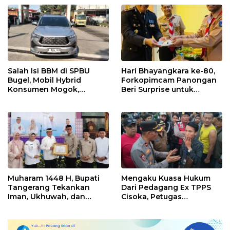
Kesiapsiagaan
Ditingkatkan
Salah Isi BBM di SPBU
Hari Bhayangkara ke-80,
Bugel, Mobil Hybrid
Forkopimcam Panongan
Konsumen Mogok,
Beri Surprise untuk
Pengelola Akui Kelalaian
Jajaran Polsek
Operator
Muharam 1448 H, Bupati
Mengaku Kuasa Hukum
Tangerang Tekankan
Dari Pedagang Ex TPPS
Iman, Ukhuwah, dan
Cisoka, Petugas
Pelayanan yang Lebih
Kepolisian Pertanyakan
Baik
Berkas Administrasi