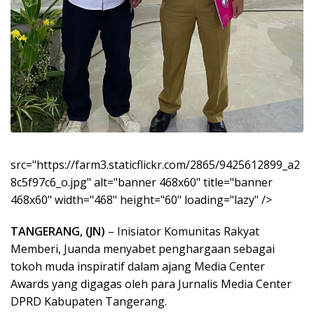
src="https://farm3.staticflickr.com/2865/9425612899_a2
8c5f97c6_o.jpg" alt="banner 468x60" title="banner
468x60" width="468" height="60" loading="lazy" />
TANGERANG, (JN)
– Inisiator Komunitas Rakyat
Memberi, Juanda menyabet penghargaan sebagai
tokoh muda inspiratif dalam ajang Media Center
Awards yang digagas oleh para Jurnalis Media Center
DPRD Kabupaten Tangerang.