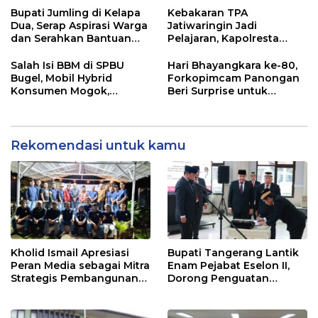
Dampak El Nino
Bupati Jumling di Kelapa
Kebakaran TPA
Dua, Serap Aspirasi Warga
Jatiwaringin Jadi
dan Serahkan Bantuan
Pelajaran, Kapolresta
untuk Masjid
Tangerang Minta
Kesiapsiagaan
Salah Isi BBM di SPBU
Hari Bhayangkara ke-80,
Ditingkatkan
Bugel, Mobil Hybrid
Forkopimcam Panongan
Konsumen Mogok,
Beri Surprise untuk
Pengelola Akui Kelalaian
Jajaran Polsek
Operator
Rekomendasi untuk kamu
Kholid Ismail Apresiasi
Bupati Tangerang Lantik
Peran Media sebagai Mitra
Enam Pejabat Eselon II,
Strategis Pembangunan
Dorong Penguatan
Daerah di Kabupaten
Kinerja dan Pelayanan
Tangerang
Publik