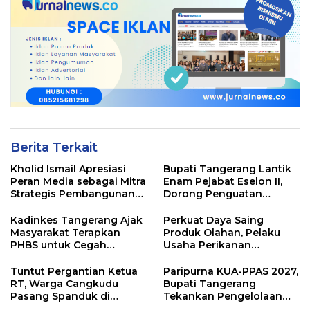
Berita Terkait
Kholid Ismail Apresiasi
Bupati Tangerang Lantik
Peran Media sebagai Mitra
Enam Pejabat Eselon II,
Strategis Pembangunan
Dorong Penguatan
Daerah di Kabupaten
Kinerja dan Pelayanan
Tangerang
Publik
Kadinkes Tangerang Ajak
Perkuat Daya Saing
Masyarakat Terapkan
Produk Olahan, Pelaku
PHBS untuk Cegah
Usaha Perikanan
Penularan Hepatitis A
Kabupaten Tangerang
Didorong Terapkan SNI
Tuntut Pergantian Ketua
Paripurna KUA-PPAS 2027,
RT, Warga Cangkudu
Bupati Tangerang
Pasang Spanduk di
Tekankan Pengelolaan
Kantor Desa
Sampah Hingga Antisipasi