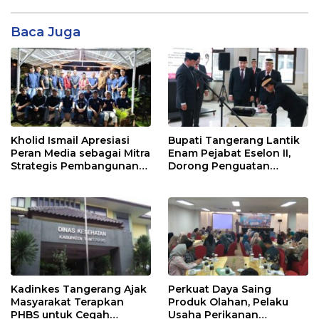
Baca Juga
Kholid Ismail Apresiasi
Bupati Tangerang Lantik
Peran Media sebagai Mitra
Enam Pejabat Eselon II,
Strategis Pembangunan
Dorong Penguatan
Daerah di Kabupaten
Kinerja dan Pelayanan
Tangerang
Publik
Kadinkes Tangerang Ajak
Perkuat Daya Saing
Masyarakat Terapkan
Produk Olahan, Pelaku
PHBS untuk Cegah
Usaha Perikanan