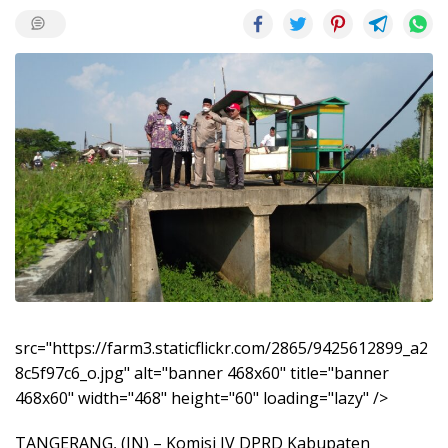
src="https://farm3.staticflickr.com/2865/9425612899_a2
8c5f97c6_o.jpg" alt="banner 468x60" title="banner
468x60" width="468" height="60" loading="lazy" />
TANGERANG, (JN) – Komisi IV DPRD Kabupaten