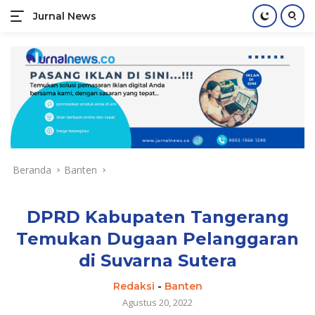
Jurnal News
Jendela
Informasi
Langsung
Rakyat
ke
konten
Beranda
Banten
DPRD Kabupaten Tangerang
Temukan Dugaan Pelanggaran
di Suvarna Sutera
Redaksi
-
Banten
Agustus 20, 2022