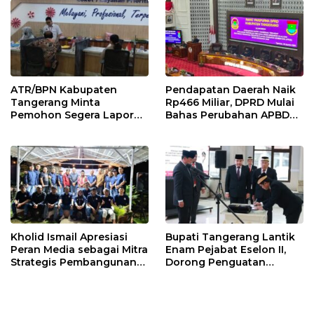
ATR/BPN Kabupaten
Pendapatan Daerah Naik
Tangerang Minta
Rp466 Miliar, DPRD Mulai
Pemohon Segera Lapor
Bahas Perubahan APBD
Jika Berkas Pertanahan
2026
Mandek
Kholid Ismail Apresiasi
Bupati Tangerang Lantik
Peran Media sebagai Mitra
Enam Pejabat Eselon II,
Strategis Pembangunan
Dorong Penguatan
Daerah di Kabupaten
Kinerja dan Pelayanan
Tangerang
Publik