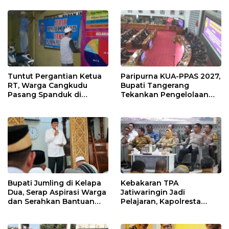
Didorong Terapkan SNI
Tuntut Pergantian Ketua
Paripurna KUA-PPAS 2027,
RT, Warga Cangkudu
Bupati Tangerang
Pasang Spanduk di
Tekankan Pengelolaan
Kantor Desa
Sampah Hingga Antisipasi
Dampak El Nino
Bupati Jumling di Kelapa
Kebakaran TPA
Dua, Serap Aspirasi Warga
Jatiwaringin Jadi
dan Serahkan Bantuan
Pelajaran, Kapolresta
untuk Masjid
Tangerang Minta
Kesiapsiagaan