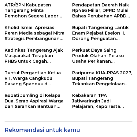
ATR/BPN Kabupaten
Pendapatan Daerah Naik
Tangerang Minta
Rp466 Miliar, DPRD Mulai
Pemohon Segera Lapor
Bahas Perubahan APBD
Jika Berkas Pertanahan
2026
Mandek
Kholid Ismail Apresiasi
Bupati Tangerang Lantik
Peran Media sebagai Mitra
Enam Pejabat Eselon II,
Strategis Pembangunan
Dorong Penguatan
Daerah di Kabupaten
Kinerja dan Pelayanan
Tangerang
Publik
Kadinkes Tangerang Ajak
Perkuat Daya Saing
Masyarakat Terapkan
Produk Olahan, Pelaku
PHBS untuk Cegah
Usaha Perikanan
Penularan Hepatitis A
Kabupaten Tangerang
Didorong Terapkan SNI
Tuntut Pergantian Ketua
Paripurna KUA-PPAS 2027,
RT, Warga Cangkudu
Bupati Tangerang
Pasang Spanduk di
Tekankan Pengelolaan
Kantor Desa
Sampah Hingga Antisipasi
Dampak El Nino
Bupati Jumling di Kelapa
Kebakaran TPA
Dua, Serap Aspirasi Warga
Jatiwaringin Jadi
dan Serahkan Bantuan
Pelajaran, Kapolresta
untuk Masjid
Tangerang Minta
Kesiapsiagaan
Ditingkatkan
Rekomendasi untuk kamu