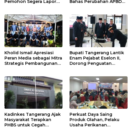
Pemohon Segera Lapor
Bahas Perubahan APBD
Jika Berkas Pertanahan
2026
Mandek
Kholid Ismail Apresiasi
Bupati Tangerang Lantik
Peran Media sebagai Mitra
Enam Pejabat Eselon II,
Strategis Pembangunan
Dorong Penguatan
Daerah di Kabupaten
Kinerja dan Pelayanan
Tangerang
Publik
Kadinkes Tangerang Ajak
Perkuat Daya Saing
Masyarakat Terapkan
Produk Olahan, Pelaku
PHBS untuk Cegah
Usaha Perikanan
Penularan Hepatitis A
Kabupaten Tangerang