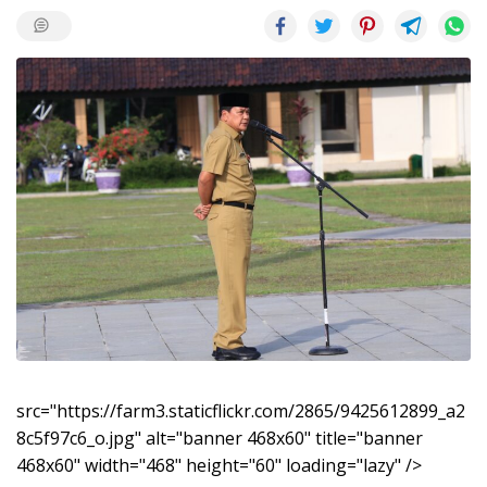
src="https://farm3.staticflickr.com/2865/9425612899_a2
8c5f97c6_o.jpg" alt="banner 468x60" title="banner
468x60" width="468" height="60" loading="lazy" />