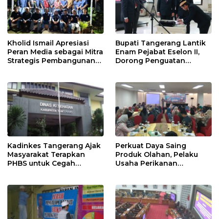
Kholid Ismail Apresiasi
Bupati Tangerang Lantik
Peran Media sebagai Mitra
Enam Pejabat Eselon II,
Strategis Pembangunan
Dorong Penguatan
Daerah di Kabupaten
Kinerja dan Pelayanan
Tangerang
Publik
Kadinkes Tangerang Ajak
Perkuat Daya Saing
Masyarakat Terapkan
Produk Olahan, Pelaku
PHBS untuk Cegah
Usaha Perikanan
Penularan Hepatitis A
Kabupaten Tangerang
Didorong Terapkan SNI