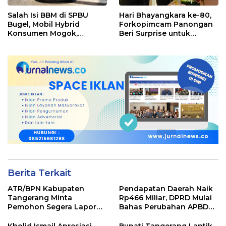
Salah Isi BBM di SPBU
Hari Bhayangkara ke-80,
Bugel, Mobil Hybrid
Forkopimcam Panongan
Konsumen Mogok,
Beri Surprise untuk
Pengelola Akui Kelalaian
Jajaran Polsek
Operator
Berita Terkait
ATR/BPN Kabupaten
Pendapatan Daerah Naik
Tangerang Minta
Rp466 Miliar, DPRD Mulai
Pemohon Segera Lapor
Bahas Perubahan APBD
Jika Berkas Pertanahan
2026
Mandek
Kholid Ismail Apresiasi
Bupati Tangerang Lantik