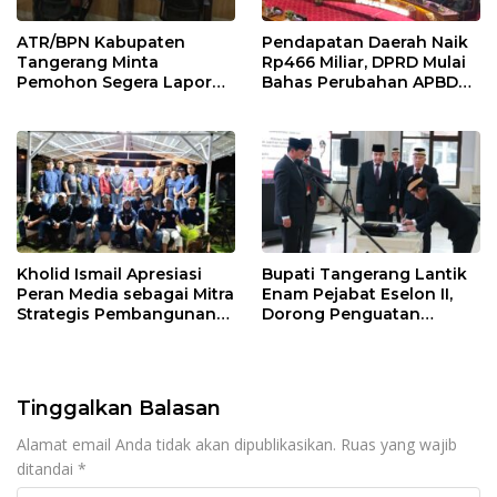
ATR/BPN Kabupaten
Pendapatan Daerah Naik
Tangerang Minta
Rp466 Miliar, DPRD Mulai
Pemohon Segera Lapor
Bahas Perubahan APBD
Jika Berkas Pertanahan
2026
Mandek
Kholid Ismail Apresiasi
Bupati Tangerang Lantik
Peran Media sebagai Mitra
Enam Pejabat Eselon II,
Strategis Pembangunan
Dorong Penguatan
Daerah di Kabupaten
Kinerja dan Pelayanan
Tangerang
Publik
Tinggalkan Balasan
Alamat email Anda tidak akan dipublikasikan.
Ruas yang wajib
ditandai
*