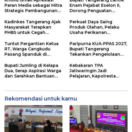
Peran Media sebagai Mitra
Enam Pejabat Eselon II,
Strategis Pembangunan
Dorong Penguatan
Daerah di Kabupaten
Kinerja dan Pelayanan
Tangerang
Publik
Kadinkes Tangerang Ajak
Perkuat Daya Saing
Masyarakat Terapkan
Produk Olahan, Pelaku
PHBS untuk Cegah
Usaha Perikanan
Penularan Hepatitis A
Kabupaten Tangerang
Didorong Terapkan SNI
Tuntut Pergantian Ketua
Paripurna KUA-PPAS 2027,
RT, Warga Cangkudu
Bupati Tangerang
Pasang Spanduk di
Tekankan Pengelolaan
Kantor Desa
Sampah Hingga Antisipasi
Dampak El Nino
Bupati Jumling di Kelapa
Kebakaran TPA
Dua, Serap Aspirasi Warga
Jatiwaringin Jadi
dan Serahkan Bantuan
Pelajaran, Kapolresta
untuk Masjid
Tangerang Minta
Kesiapsiagaan
Ditingkatkan
Rekomendasi untuk kamu