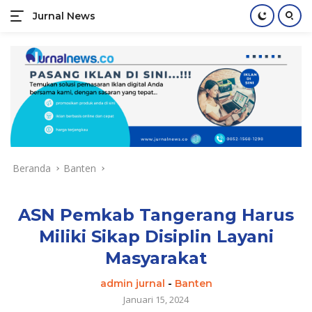
Jurnal News
Jendela
Informasi
Langsung
Rakyat
ke
konten
Beranda
Banten
ASN Pemkab Tangerang Harus
Miliki Sikap Disiplin Layani
Masyarakat
admin jurnal
-
Banten
Januari 15, 2024