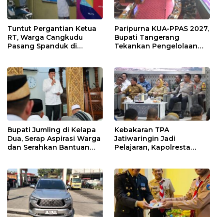
Tuntut Pergantian Ketua
Paripurna KUA-PPAS 2027,
RT, Warga Cangkudu
Bupati Tangerang
Pasang Spanduk di
Tekankan Pengelolaan
Kantor Desa
Sampah Hingga Antisipasi
Dampak El Nino
Bupati Jumling di Kelapa
Kebakaran TPA
Dua, Serap Aspirasi Warga
Jatiwaringin Jadi
dan Serahkan Bantuan
Pelajaran, Kapolresta
untuk Masjid
Tangerang Minta
Kesiapsiagaan
Ditingkatkan