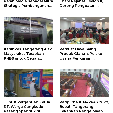
Peran Media sebagai Mitra
Enam Pejabat Eselon II,
Strategis Pembangunan
Dorong Penguatan
Daerah di Kabupaten
Kinerja dan Pelayanan
Tangerang
Publik
Kadinkes Tangerang Ajak
Perkuat Daya Saing
Masyarakat Terapkan
Produk Olahan, Pelaku
PHBS untuk Cegah
Usaha Perikanan
Penularan Hepatitis A
Kabupaten Tangerang
Didorong Terapkan SNI
Tuntut Pergantian Ketua
Paripurna KUA-PPAS 2027,
RT, Warga Cangkudu
Bupati Tangerang
Pasang Spanduk di
Tekankan Pengelolaan