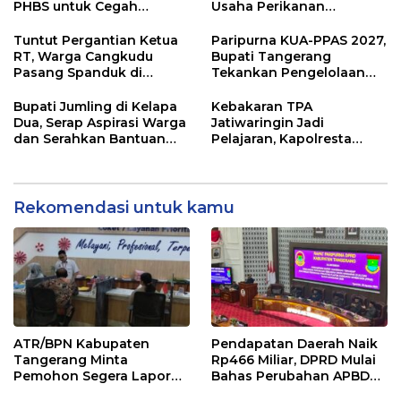
PHBS untuk Cegah
Usaha Perikanan
Penularan Hepatitis A
Kabupaten Tangerang
Didorong Terapkan SNI
Tuntut Pergantian Ketua
Paripurna KUA-PPAS 2027,
RT, Warga Cangkudu
Bupati Tangerang
Pasang Spanduk di
Tekankan Pengelolaan
Kantor Desa
Sampah Hingga Antisipasi
Dampak El Nino
Bupati Jumling di Kelapa
Kebakaran TPA
Dua, Serap Aspirasi Warga
Jatiwaringin Jadi
dan Serahkan Bantuan
Pelajaran, Kapolresta
untuk Masjid
Tangerang Minta
Kesiapsiagaan
Ditingkatkan
Rekomendasi untuk kamu
ATR/BPN Kabupaten
Pendapatan Daerah Naik
Tangerang Minta
Rp466 Miliar, DPRD Mulai
Pemohon Segera Lapor
Bahas Perubahan APBD
Jika Berkas Pertanahan
2026