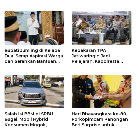
Kantor Desa
Sampah Hingga Antisipasi
Dampak El Nino
Bupati Jumling di Kelapa
Kebakaran TPA
Dua, Serap Aspirasi Warga
Jatiwaringin Jadi
dan Serahkan Bantuan
Pelajaran, Kapolresta
untuk Masjid
Tangerang Minta
Kesiapsiagaan
Ditingkatkan
Salah Isi BBM di SPBU
Hari Bhayangkara ke-80,
Bugel, Mobil Hybrid
Forkopimcam Panongan
Konsumen Mogok,
Beri Surprise untuk
Pengelola Akui Kelalaian
Jajaran Polsek
Operator