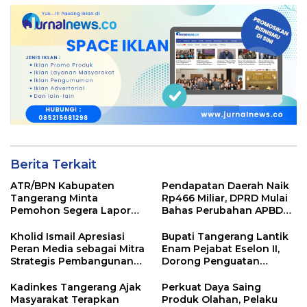
Berita Terkait
ATR/BPN Kabupaten
Pendapatan Daerah Naik
Tangerang Minta
Rp466 Miliar, DPRD Mulai
Pemohon Segera Lapor
Bahas Perubahan APBD
Jika Berkas Pertanahan
2026
Mandek
Kholid Ismail Apresiasi
Bupati Tangerang Lantik
Peran Media sebagai Mitra
Enam Pejabat Eselon II,
Strategis Pembangunan
Dorong Penguatan
Daerah di Kabupaten
Kinerja dan Pelayanan
Tangerang
Publik
Kadinkes Tangerang Ajak
Perkuat Daya Saing
Masyarakat Terapkan
Produk Olahan, Pelaku