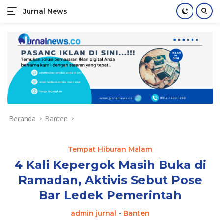
Jurnal News
Jendela
Informasi
Langsung
Rakyat
ke
konten
Beranda
Banten
Tempat Hiburan Malam
4 Kali Kepergok Masih Buka di
Ramadan, Aktivis Sebut Pose
Bar Ledek Pemerintah
admin jurnal
-
Banten