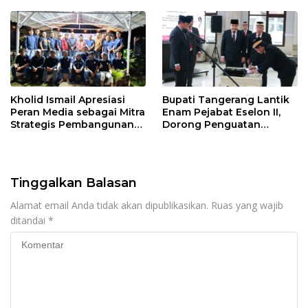
Mandek
Kholid Ismail Apresiasi
Bupati Tangerang Lantik
Peran Media sebagai Mitra
Enam Pejabat Eselon II,
Strategis Pembangunan
Dorong Penguatan
Daerah di Kabupaten
Kinerja dan Pelayanan
Tangerang
Publik
Tinggalkan Balasan
Alamat email Anda tidak akan dipublikasikan.
Ruas yang wajib
ditandai
*