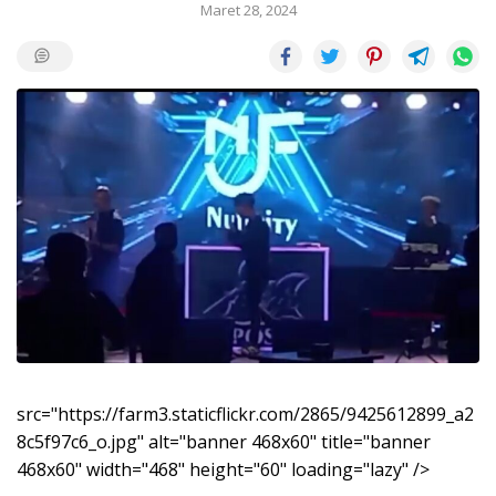
Maret 28, 2024
src="https://farm3.staticflickr.com/2865/9425612899_a2
8c5f97c6_o.jpg" alt="banner 468x60" title="banner
468x60" width="468" height="60" loading="lazy" />