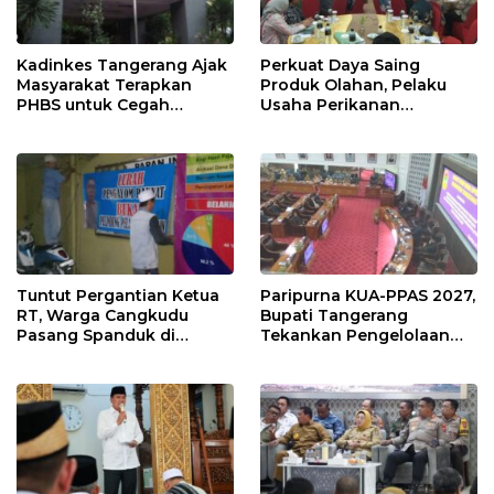
Kadinkes Tangerang Ajak
Perkuat Daya Saing
Masyarakat Terapkan
Produk Olahan, Pelaku
PHBS untuk Cegah
Usaha Perikanan
Penularan Hepatitis A
Kabupaten Tangerang
Didorong Terapkan SNI
Tuntut Pergantian Ketua
Paripurna KUA-PPAS 2027,
RT, Warga Cangkudu
Bupati Tangerang
Pasang Spanduk di
Tekankan Pengelolaan
Kantor Desa
Sampah Hingga Antisipasi
Dampak El Nino