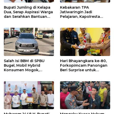
Bupati Jumling di Kelapa
Kebakaran TPA
Dua, Serap Aspirasi Warga
Jatiwaringin Jadi
dan Serahkan Bantuan
Pelajaran, Kapolresta
untuk Masjid
Tangerang Minta
Kesiapsiagaan
Ditingkatkan
Salah Isi BBM di SPBU
Hari Bhayangkara ke-80,
Bugel, Mobil Hybrid
Forkopimcam Panongan
Konsumen Mogok,
Beri Surprise untuk
Pengelola Akui Kelalaian
Jajaran Polsek
Operator
Muharam 1448 H, Bupati
Mengaku Kuasa Hukum