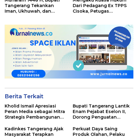
Tangerang Tekankan
Dari Pedagang Ex TPPS
Iman, Ukhuwah, dan
Cisoka, Petugas
Pelayanan yang Lebih
Kepolisian Pertanyakan
Baik
Berkas Administrasi
Berita Terkait
Kholid Ismail Apresiasi
Bupati Tangerang Lantik
Peran Media sebagai Mitra
Enam Pejabat Eselon II,
Strategis Pembangunan
Dorong Penguatan
Daerah di Kabupaten
Kinerja dan Pelayanan
Tangerang
Publik
Kadinkes Tangerang Ajak
Perkuat Daya Saing
Masyarakat Terapkan
Produk Olahan, Pelaku