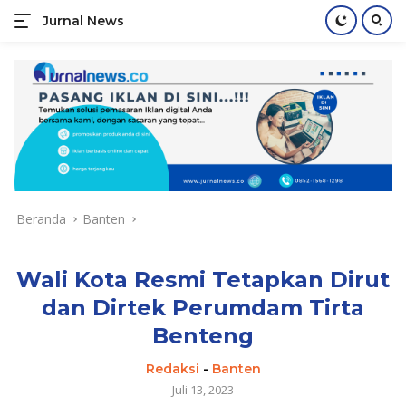
Jurnal News
Jendela
Informasi
Langsung
Rakyat
ke
konten
Beranda
Banten
Wali Kota Resmi Tetapkan Dirut
dan Dirtek Perumdam Tirta
Benteng
Redaksi
-
Banten
Juli 13, 2023