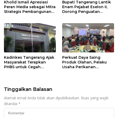
Kholid Ismail Apresiasi
Bupati Tangerang Lantik
Peran Media sebagai Mitra
Enam Pejabat Eselon II,
Strategis Pembangunan
Dorong Penguatan
Daerah di Kabupaten
Kinerja dan Pelayanan
Tangerang
Publik
Kadinkes Tangerang Ajak
Perkuat Daya Saing
Masyarakat Terapkan
Produk Olahan, Pelaku
PHBS untuk Cegah
Usaha Perikanan
Penularan Hepatitis A
Kabupaten Tangerang
Didorong Terapkan SNI
Tinggalkan Balasan
Alamat email Anda tidak akan dipublikasikan.
Ruas yang wajib
ditandai
*