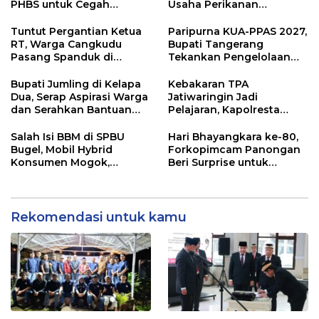
PHBS untuk Cegah
Usaha Perikanan
Penularan Hepatitis A
Kabupaten Tangerang
Didorong Terapkan SNI
Tuntut Pergantian Ketua
Paripurna KUA-PPAS 2027,
RT, Warga Cangkudu
Bupati Tangerang
Pasang Spanduk di
Tekankan Pengelolaan
Kantor Desa
Sampah Hingga Antisipasi
Dampak El Nino
Bupati Jumling di Kelapa
Kebakaran TPA
Dua, Serap Aspirasi Warga
Jatiwaringin Jadi
dan Serahkan Bantuan
Pelajaran, Kapolresta
untuk Masjid
Tangerang Minta
Kesiapsiagaan
Salah Isi BBM di SPBU
Hari Bhayangkara ke-80,
Ditingkatkan
Bugel, Mobil Hybrid
Forkopimcam Panongan
Konsumen Mogok,
Beri Surprise untuk
Pengelola Akui Kelalaian
Jajaran Polsek
Operator
Rekomendasi untuk kamu