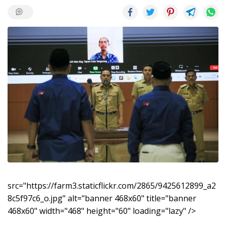
src="https://farm3.staticflickr.com/2865/9425612899_a2
8c5f97c6_o.jpg" alt="banner 468x60" title="banner
468x60" width="468" height="60" loading="lazy" />