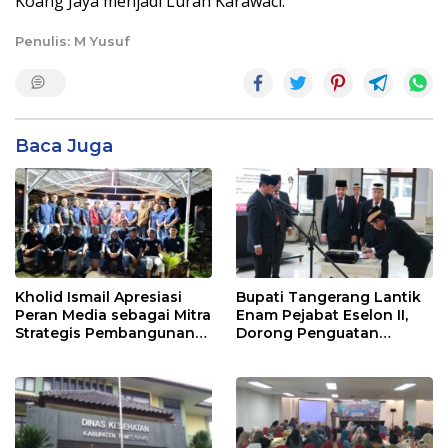
Koang Jaya menjadi Lurah Karawaci.
Penulis: M Yusuf
Baca Juga
Kholid Ismail Apresiasi
Bupati Tangerang Lantik
Peran Media sebagai Mitra
Enam Pejabat Eselon II,
Strategis Pembangunan
Dorong Penguatan
Daerah di Kabupaten
Kinerja dan Pelayanan
Tangerang
Publik