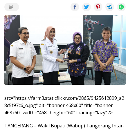
src="https://farm3.staticflickr.com/2865/9425612899_a2
8c5f97c6_o.jpg" alt="banner 468x60" title="banner
468x60" width="468" height="60" loading="lazy" />
TANGERANG – Wakil Bupati (Wabup) Tangerang Intan