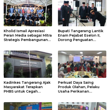
Kholid Ismail Apresiasi
Bupati Tangerang Lantik
Peran Media sebagai Mitra
Enam Pejabat Eselon II,
Strategis Pembangunan
Dorong Penguatan
Daerah di Kabupaten
Kinerja dan Pelayanan
Tangerang
Publik
Kadinkes Tangerang Ajak
Perkuat Daya Saing
Masyarakat Terapkan
Produk Olahan, Pelaku
PHBS untuk Cegah
Usaha Perikanan
Penularan Hepatitis A
Kabupaten Tangerang
Didorong Terapkan SNI