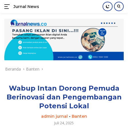
Jurnal News
Jendela
Informasi
Langsung
Rakyat
ke
konten
Beranda
Banten
Wabup Intan Dorong Pemuda
Berinovasi dan Pengembangan
Potensi Lokal
admin jurnal
-
Banten
Juli 24, 2025