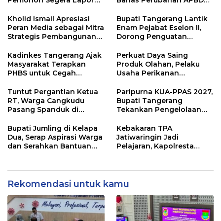
Jika Berkas Pertanahan
2026
Mandek
Kholid Ismail Apresiasi
Bupati Tangerang Lantik
Peran Media sebagai Mitra
Enam Pejabat Eselon II,
Strategis Pembangunan
Dorong Penguatan
Daerah di Kabupaten
Kinerja dan Pelayanan
Tangerang
Publik
Kadinkes Tangerang Ajak
Perkuat Daya Saing
Masyarakat Terapkan
Produk Olahan, Pelaku
PHBS untuk Cegah
Usaha Perikanan
Penularan Hepatitis A
Kabupaten Tangerang
Didorong Terapkan SNI
Tuntut Pergantian Ketua
Paripurna KUA-PPAS 2027,
RT, Warga Cangkudu
Bupati Tangerang
Pasang Spanduk di
Tekankan Pengelolaan
Kantor Desa
Sampah Hingga Antisipasi
Dampak El Nino
Bupati Jumling di Kelapa
Kebakaran TPA
Dua, Serap Aspirasi Warga
Jatiwaringin Jadi
dan Serahkan Bantuan
Pelajaran, Kapolresta
untuk Masjid
Tangerang Minta
Kesiapsiagaan
Ditingkatkan
Rekomendasi untuk kamu