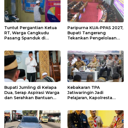
Tuntut Pergantian Ketua
Paripurna KUA-PPAS 2027,
RT, Warga Cangkudu
Bupati Tangerang
Pasang Spanduk di
Tekankan Pengelolaan
Kantor Desa
Sampah Hingga Antisipasi
Dampak El Nino
Bupati Jumling di Kelapa
Kebakaran TPA
Dua, Serap Aspirasi Warga
Jatiwaringin Jadi
dan Serahkan Bantuan
Pelajaran, Kapolresta
untuk Masjid
Tangerang Minta
Kesiapsiagaan
Ditingkatkan