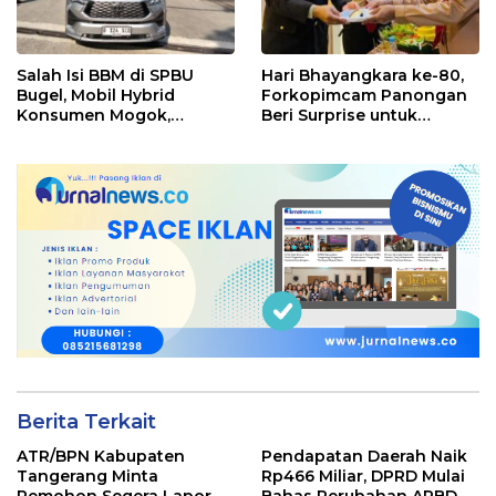
Salah Isi BBM di SPBU
Hari Bhayangkara ke-80,
Bugel, Mobil Hybrid
Forkopimcam Panongan
Konsumen Mogok,
Beri Surprise untuk
Pengelola Akui Kelalaian
Jajaran Polsek
Operator
Berita Terkait
ATR/BPN Kabupaten
Pendapatan Daerah Naik
Tangerang Minta
Rp466 Miliar, DPRD Mulai
Pemohon Segera Lapor
Bahas Perubahan APBD