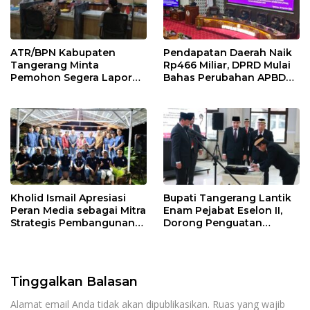
ATR/BPN Kabupaten
Pendapatan Daerah Naik
Tangerang Minta
Rp466 Miliar, DPRD Mulai
Pemohon Segera Lapor
Bahas Perubahan APBD
Jika Berkas Pertanahan
2026
Mandek
Kholid Ismail Apresiasi
Bupati Tangerang Lantik
Peran Media sebagai Mitra
Enam Pejabat Eselon II,
Strategis Pembangunan
Dorong Penguatan
Daerah di Kabupaten
Kinerja dan Pelayanan
Tangerang
Publik
Tinggalkan Balasan
Alamat email Anda tidak akan dipublikasikan.
Ruas yang wajib