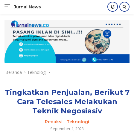
Jurnal News
Jendela
Informasi
Langsung
Rakyat
ke
konten
Beranda
Teknologi
Tingkatkan Penjualan, Berikut 7
Cara Telesales Melakukan
Teknik Negosiasiv
Redaksi
-
Teknologi
September 1, 2023