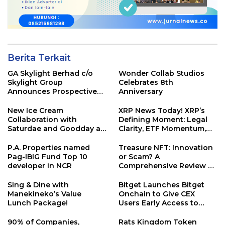
Berita Terkait
GA Skylight Berhad c/o
Wonder Collab Studios
Skylight Group
Celebrates 8th
Announces Prospective
Anniversary
Strategic Investment from
Instrak Venture Capital
New Ice Cream
XRP News Today! XRP’s
Berhad
Collaboration with
Defining Moment: Legal
Saturdae and Goodday at
Clarity, ETF Momentum,
Karaoke Manekineko
and a Shifting Crypto
Landscape
P.A. Properties named
Treasure NFT: Innovation
Pag-IBIG Fund Top 10
or Scam? A
developer in NCR
Comprehensive Review of
TNFT
Sing & Dine with
Bitget Launches Bitget
Manekineko’s Value
Onchain to Give CEX
Lunch Package!
Users Early Access to
Promising On-Chain
Assets
90% of Companies,
Rats Kingdom Token