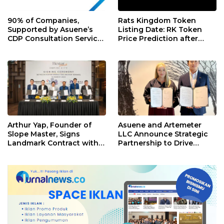
90% of Companies,
Rats Kingdom Token
Supported by Asuene’s
Listing Date: RK Token
CDP Consultation Service,
Price Prediction after
Achieve CDP Score
Launch
Improvement or
Maintenance in 2024.
Arthur Yap, Founder of
Asuene and Artemeter
Slope Master, Signs
LLC Announce Strategic
Landmark Contract with
Partnership to Drive
Hextar World to Launch
Comprehensive
Malaysia’s Largest Indoor
Decarbonization
Ski & Snowboard Training
Solutions in Asia Pacific
Centre at Empire City,
Kuala Lumpur