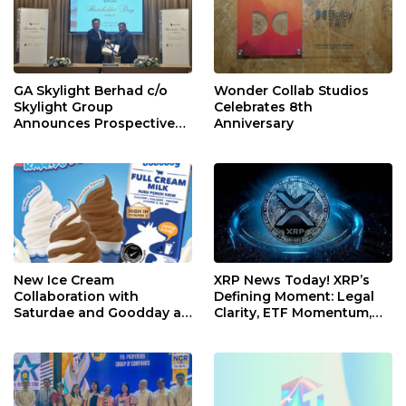
GA Skylight Berhad c/o
Wonder Collab Studios
Skylight Group
Celebrates 8th
Announces Prospective
Anniversary
Strategic Investment from
Instrak Venture Capital
Berhad
New Ice Cream
XRP News Today! XRP’s
Collaboration with
Defining Moment: Legal
Saturdae and Goodday at
Clarity, ETF Momentum,
Karaoke Manekineko
and a Shifting Crypto
Landscape