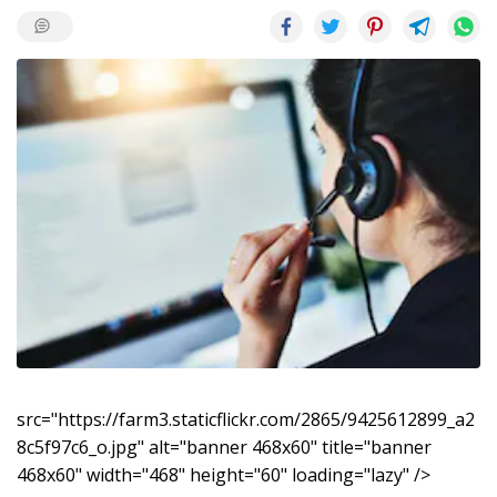
src="https://farm3.staticflickr.com/2865/9425612899_a2
8c5f97c6_o.jpg" alt="banner 468x60" title="banner
468x60" width="468" height="60" loading="lazy" />