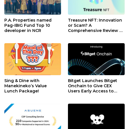
P.A. Properties named
Treasure NFT: Innovation
Pag-IBIG Fund Top 10
or Scam? A
developer in NCR
Comprehensive Review of
TNFT
Sing & Dine with
Bitget Launches Bitget
Manekineko’s Value
Onchain to Give CEX
Lunch Package!
Users Early Access to
Promising On-Chain
Assets