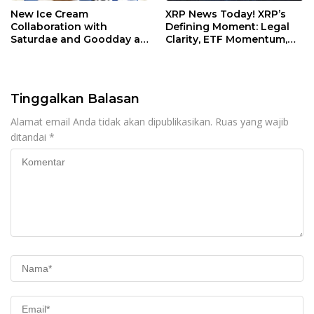
New Ice Cream
XRP News Today! XRP’s
Collaboration with
Defining Moment: Legal
Saturdae and Goodday at
Clarity, ETF Momentum,
Karaoke Manekineko
and a Shifting Crypto
Landscape
Tinggalkan Balasan
Alamat email Anda tidak akan dipublikasikan.
Ruas yang wajib
ditandai
*