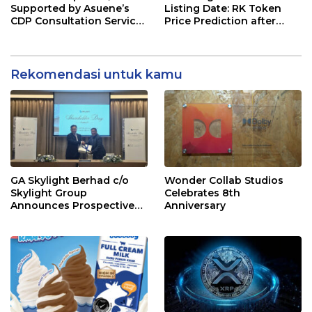
Supported by Asuene’s
Listing Date: RK Token
CDP Consultation Service,
Price Prediction after
Achieve CDP Score
Launch
Improvement or
Maintenance in 2024.
Rekomendasi untuk kamu
GA Skylight Berhad c/o
Wonder Collab Studios
Skylight Group
Celebrates 8th
Announces Prospective
Anniversary
Strategic Investment from
Instrak Venture Capital
Berhad