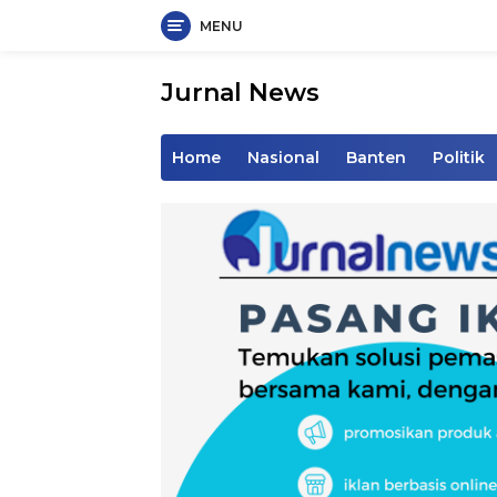
MENU
Langsung
ke
Jurnal News
konten
Jendela
Informasi
Home
Nasional
Banten
Politik
Rakyat