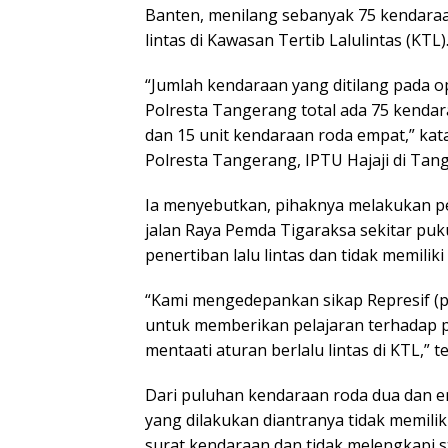
Banten, menilang sebanyak 75 kendaraa
lintas di Kawasan Tertib Lalulintas (KTL)
“Jumlah kendaraan yang ditilang pada o
Polresta Tangerang total ada 75 kendar
dan 15 unit kendaraan roda empat,” kat
Polresta Tangerang, IPTU Hajaji di Tang
Ia menyebutkan, pihaknya melakukan pe
jalan Raya Pemda Tigaraksa sekitar puk
penertiban lalu lintas dan tidak memili
“Kami mengedepankan sikap Represif (
untuk memberikan pelajaran terhadap pa
mentaati aturan berlalu lintas di KTL,” t
Dari puluhan kendaraan roda dua dan em
yang dilakukan diantranya tidak memilik
surat kendaraan dan tidak melengkapi 