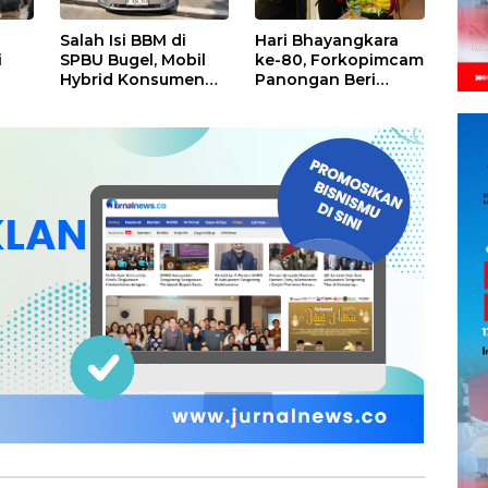
Salah Isi BBM di
Hari Bhayangkara
i
SPBU Bugel, Mobil
ke-80, Forkopimcam
Hybrid Konsumen
Panongan Beri
Mogok, Pengelola
Surprise untuk
a
Akui Kelalaian
Jajaran Polsek
Operator