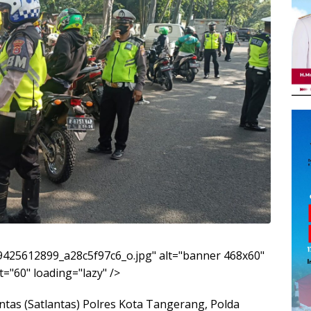
5/9425612899_a28c5f97c6_o.jpg" alt="banner 468x60"
="60" loading="lazy" />
ntas (Satlantas) Polres Kota Tangerang, Polda