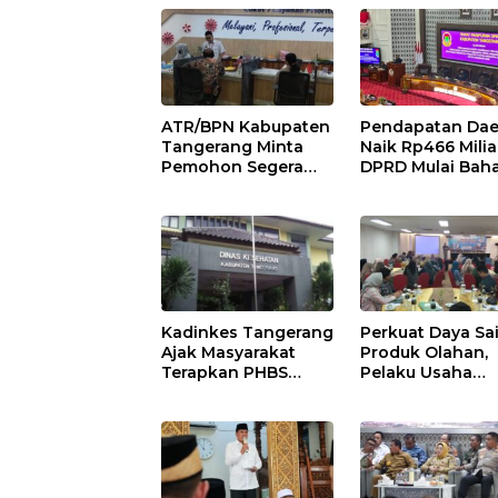
ATR/BPN Kabupaten
Pendapatan Dae
Tangerang Minta
Naik Rp466 Milia
Pemohon Segera
DPRD Mulai Bah
Lapor Jika Berkas
Perubahan APB
Pertanahan Mandek
2026
Kadinkes Tangerang
Perkuat Daya Sa
Ajak Masyarakat
Produk Olahan,
Terapkan PHBS
Pelaku Usaha
untuk Cegah
Perikanan
Penularan Hepatitis
Kabupaten
A
Tangerang
Didorong Terap
SNI