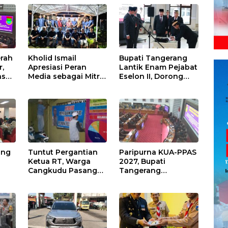
rah
Kholid Ismail
Bupati Tangerang
r,
Apresiasi Peran
Lantik Enam Pejabat
as
Media sebagai Mitra
Eselon II, Dorong
D
Strategis
Penguatan Kinerja
Pembangunan
dan Pelayanan
Daerah di
Publik
Kabupaten
Tangerang
ing
Tuntut Pergantian
Paripurna KUA-PPAS
Ketua RT, Warga
2027, Bupati
Cangkudu Pasang
Tangerang
Spanduk di Kantor
Tekankan
Desa
Pengelolaan
Sampah Hingga
kan
Antisipasi Dampak
El Nino