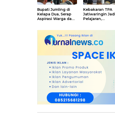
Bupati Jumling di
Kebakaran TPA
Kelapa Dua, Serap
Jatiwaringin Jad
Aspirasi Warga dan
Pelajaran,
Serahkan Bantuan
Kapolresta
untuk Masjid
Tangerang Mint
Kesiapsiagaan
Ditingkatkan