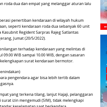
n roda dua dan empat yang melanggar aturan lalu
.
perasi penertiban kendaraan di wilayah hukum
aan, seperti kendaraan roda dua sebanyak 60 unit
a Kasubnit Regident Sarpras Rajeg Satlantas
erang, Jumat (20/5/2022).
nilangan terhadap kendaraan yang melintas di
ul 09.00 WIB sampai 10.00 WIB, dengan sasaran
ki kelengkapan surat kendaraan bermotor.
penindakan)
ra pengendara agar bisa lebih tertib dalam
egasnya.
pat yang terkena tilang, lanjut Hajaji, pelanggaran
i surat izin mengemudi (SIM), tidak melengkapi
standar keselamatan saat berkendara.