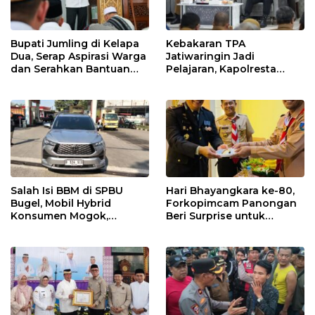
Bupati Jumling di Kelapa
Kebakaran TPA
Dua, Serap Aspirasi Warga
Jatiwaringin Jadi
dan Serahkan Bantuan
Pelajaran, Kapolresta
untuk Masjid
Tangerang Minta
Kesiapsiagaan
Ditingkatkan
Salah Isi BBM di SPBU
Hari Bhayangkara ke-80,
Bugel, Mobil Hybrid
Forkopimcam Panongan
Konsumen Mogok,
Beri Surprise untuk
Pengelola Akui Kelalaian
Jajaran Polsek
Operator