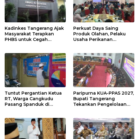
Kadinkes Tangerang Ajak
Perkuat Daya Saing
Masyarakat Terapkan
Produk Olahan, Pelaku
PHBS untuk Cegah
Usaha Perikanan
Penularan Hepatitis A
Kabupaten Tangerang
Didorong Terapkan SNI
Tuntut Pergantian Ketua
Paripurna KUA-PPAS 2027,
RT, Warga Cangkudu
Bupati Tangerang
Pasang Spanduk di
Tekankan Pengelolaan
Kantor Desa
Sampah Hingga Antisipasi
Dampak El Nino