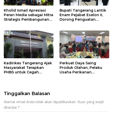
Kholid Ismail Apresiasi
Bupati Tangerang Lantik
Peran Media sebagai Mitra
Enam Pejabat Eselon II,
Strategis Pembangunan
Dorong Penguatan
Daerah di Kabupaten
Kinerja dan Pelayanan
Tangerang
Publik
Kadinkes Tangerang Ajak
Perkuat Daya Saing
Masyarakat Terapkan
Produk Olahan, Pelaku
PHBS untuk Cegah
Usaha Perikanan
Penularan Hepatitis A
Kabupaten Tangerang
Didorong Terapkan SNI
Tinggalkan Balasan
Alamat email Anda tidak akan dipublikasikan.
Ruas yang wajib
ditandai
*