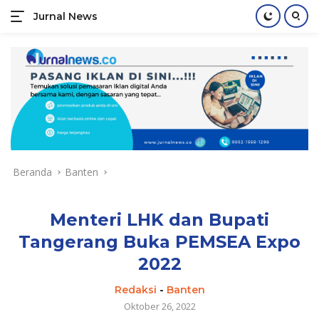
Jurnal News
Jendela
Informasi
Langsung
Rakyat
ke
konten
Beranda
Banten
Menteri LHK dan Bupati
Tangerang Buka PEMSEA Expo
2022
Redaksi
-
Banten
Oktober 26, 2022