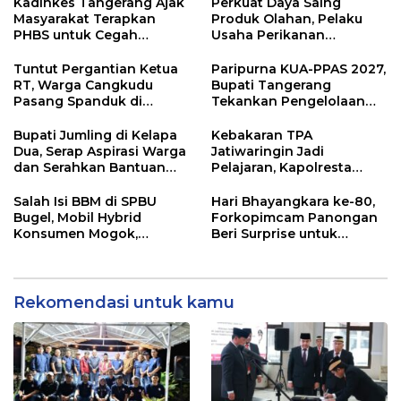
Tangerang
Publik
Kadinkes Tangerang Ajak
Perkuat Daya Saing
Masyarakat Terapkan
Produk Olahan, Pelaku
PHBS untuk Cegah
Usaha Perikanan
Penularan Hepatitis A
Kabupaten Tangerang
Didorong Terapkan SNI
Tuntut Pergantian Ketua
Paripurna KUA-PPAS 2027,
RT, Warga Cangkudu
Bupati Tangerang
Pasang Spanduk di
Tekankan Pengelolaan
Kantor Desa
Sampah Hingga Antisipasi
Dampak El Nino
Bupati Jumling di Kelapa
Kebakaran TPA
Dua, Serap Aspirasi Warga
Jatiwaringin Jadi
dan Serahkan Bantuan
Pelajaran, Kapolresta
untuk Masjid
Tangerang Minta
Kesiapsiagaan
Salah Isi BBM di SPBU
Hari Bhayangkara ke-80,
Ditingkatkan
Bugel, Mobil Hybrid
Forkopimcam Panongan
Konsumen Mogok,
Beri Surprise untuk
Pengelola Akui Kelalaian
Jajaran Polsek
Operator
Rekomendasi untuk kamu