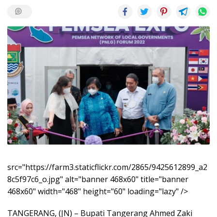
src="https://farm3.staticflickr.com/2865/9425612899_a2
8c5f97c6_o.jpg" alt="banner 468x60" title="banner
468x60" width="468" height="60" loading="lazy" />
TANGERANG, (JN) – Bupati Tangerang Ahmed Zaki