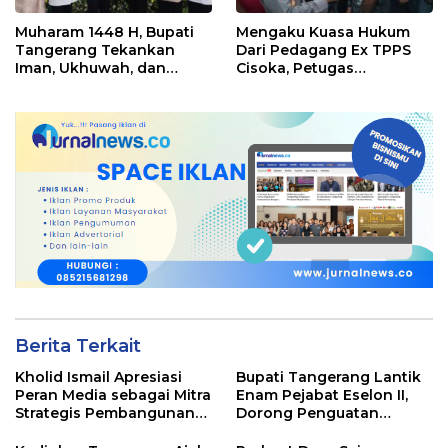
Muharam 1448 H, Bupati
Mengaku Kuasa Hukum
Tangerang Tekankan
Dari Pedagang Ex TPPS
Iman, Ukhuwah, dan
Cisoka, Petugas
Pelayanan yang Lebih
Kepolisian Pertanyakan
Baik
Berkas Administrasi
Berita Terkait
Kholid Ismail Apresiasi
Bupati Tangerang Lantik
Peran Media sebagai Mitra
Enam Pejabat Eselon II,
Strategis Pembangunan
Dorong Penguatan
Daerah di Kabupaten
Kinerja dan Pelayanan