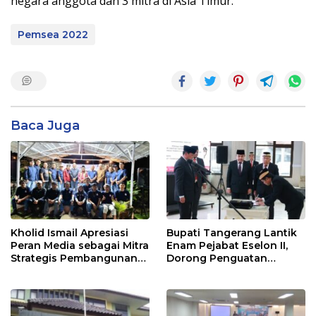
negara anggota dan 3 mitra di Asia Timur.
Pemsea 2022
Baca Juga
Kholid Ismail Apresiasi
Bupati Tangerang Lantik
Peran Media sebagai Mitra
Enam Pejabat Eselon II,
Strategis Pembangunan
Dorong Penguatan
Daerah di Kabupaten
Kinerja dan Pelayanan
Tangerang
Publik