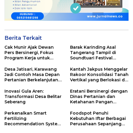
Berita Terkait
Cak Munir Ajak Dewan
Barak Karinding Asal
Pers Bersinergi, Fokus
Tangerang Tampil di
Program Kerja untuk
Soundtuari Festival
Majukan Pers Indonesia
Lombok 2025
Desa Jatisari, Karawang
Kantah Jakpus Menggelar
Jadi Contoh Masa Depan
Rakoor Konsolidasi Tanah
Pertanian Berkelanjutan
Vertikal yang Berlokasi di
Berkat Kolaborasi Eratani
Tanah Tinggi Johar Baru
dan Biokonversi
Inovasi Gula Aren:
Eratani Bersinergi dengan
Indonesia
Transformasi Desa Belitar
Dinas Pertanian dan
Seberang
Ketahanan Pangan
Kabupaten Maros untuk
Masa Depan Pertanian
Perkenalkan Smart
Foodspot Penuhi
Indonesia
Fertilizing
Kebutuhan Iftar Berbagai
Recommendation System
Perusahaan Sepanjang
kepada Petani, Eratani
Ramadan 2024