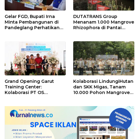
Gelar FGD, Bupati Irna
DUTATRANS Group
Minta Pembangunan di
Menanam 1.000 Mangrove
Pandeglang Perhatikan
Rhizophora di Pantai
Faktor Lingkungan
Mangunharjo, Semarang
Grand Opening Garut
Kolaborasi LindungiHutan
Training Center:
dan SKK Migas, Tanam
Kolaborasi PT OS
10.000 Pohon Mangrove
Selnajaya Indonesia dan
dari Komitmen
Universitas Padjajaran
Penanaman 2 Juta Pohon
untuk Program
Pengembangan SDM ke
Luar Negeri