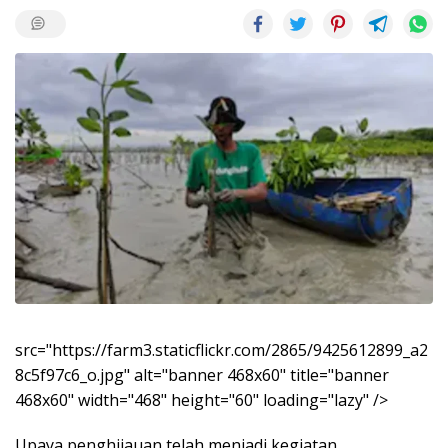
src="https://farm3.staticflickr.com/2865/9425612899_a2
8c5f97c6_o.jpg" alt="banner 468x60" title="banner
468x60" width="468" height="60" loading="lazy" />
Upaya penghijauan telah menjadi kegiatan