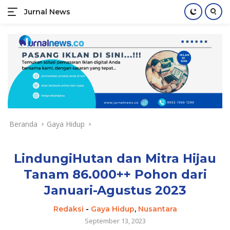
Jurnal News
Jendela
Informasi
Langsung
Rakyat
ke
konten
Beranda
Gaya Hidup
LindungiHutan dan Mitra Hijau
Tanam 86.000++ Pohon dari
Januari-Agustus 2023
Redaksi
-
Gaya Hidup
,
Nusantara
September 13, 2023