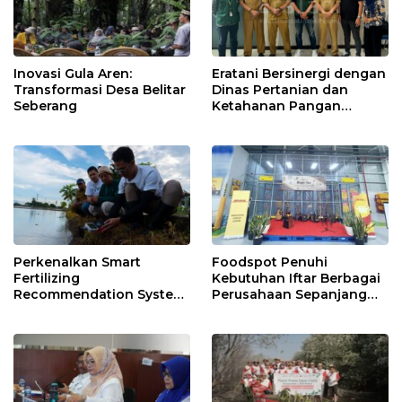
Inovasi Gula Aren:
Eratani Bersinergi dengan
Transformasi Desa Belitar
Dinas Pertanian dan
Seberang
Ketahanan Pangan
Kabupaten Maros untuk
Masa Depan Pertanian
Indonesia
Perkenalkan Smart
Foodspot Penuhi
Fertilizing
Kebutuhan Iftar Berbagai
Recommendation System
Perusahaan Sepanjang
kepada Petani, Eratani
Ramadan 2024
Lakukan Uji Coba di Area
Operasional Jawa Barat