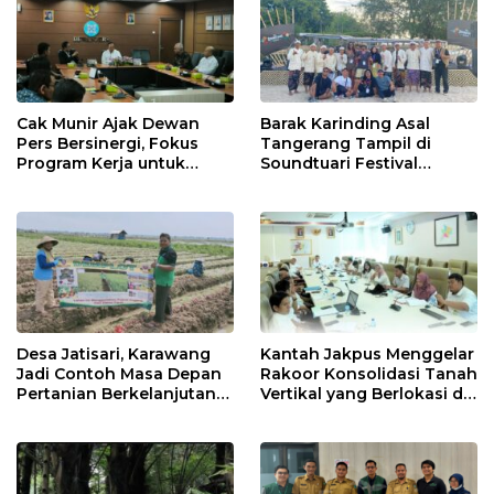
Cak Munir Ajak Dewan
Barak Karinding Asal
Pers Bersinergi, Fokus
Tangerang Tampil di
Program Kerja untuk
Soundtuari Festival
Majukan Pers Indonesia
Lombok 2025
Desa Jatisari, Karawang
Kantah Jakpus Menggelar
Jadi Contoh Masa Depan
Rakoor Konsolidasi Tanah
Pertanian Berkelanjutan
Vertikal yang Berlokasi di
Berkat Kolaborasi Eratani
Tanah Tinggi Johar Baru
dan Biokonversi
Indonesia