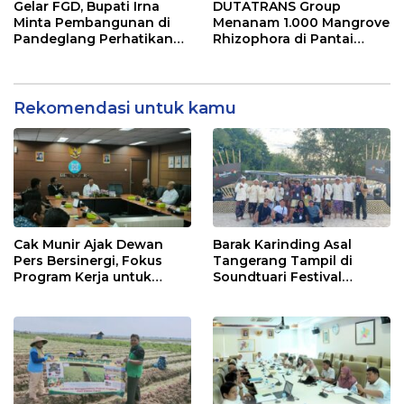
Lakukan Uji Coba di Area
Gelar FGD, Bupati Irna
DUTATRANS Group
Operasional Jawa Barat
Minta Pembangunan di
Menanam 1.000 Mangrove
Pandeglang Perhatikan
Rhizophora di Pantai
Faktor Lingkungan
Mangunharjo, Semarang
Rekomendasi untuk kamu
Cak Munir Ajak Dewan
Barak Karinding Asal
Pers Bersinergi, Fokus
Tangerang Tampil di
Program Kerja untuk
Soundtuari Festival
Majukan Pers Indonesia
Lombok 2025