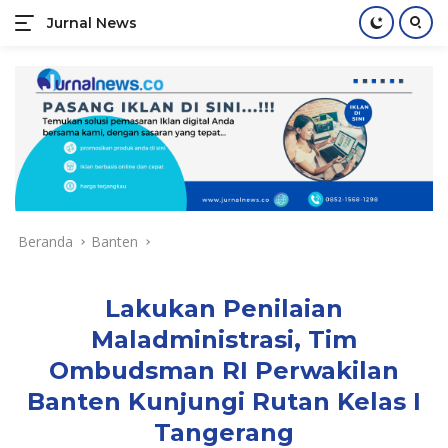
Jurnal News
Jendela
Informasi
Langsung
Rakyat
ke
konten
Beranda
Banten
Lakukan Penilaian
Maladministrasi, Tim
Ombudsman RI Perwakilan
Banten Kunjungi Rutan Kelas I
Tangerang