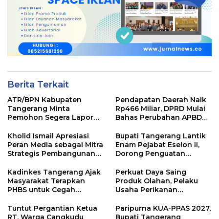
Berita Terkait
ATR/BPN Kabupaten
Pendapatan Daerah Naik
Tangerang Minta
Rp466 Miliar, DPRD Mulai
Pemohon Segera Lapor
Bahas Perubahan APBD
Jika Berkas Pertanahan
2026
Mandek
Kholid Ismail Apresiasi
Bupati Tangerang Lantik
Peran Media sebagai Mitra
Enam Pejabat Eselon II,
Strategis Pembangunan
Dorong Penguatan
Daerah di Kabupaten
Kinerja dan Pelayanan
Tangerang
Publik
Kadinkes Tangerang Ajak
Perkuat Daya Saing
Masyarakat Terapkan
Produk Olahan, Pelaku
PHBS untuk Cegah
Usaha Perikanan
Penularan Hepatitis A
Kabupaten Tangerang
Didorong Terapkan SNI
Tuntut Pergantian Ketua
Paripurna KUA-PPAS 2027,
RT, Warga Cangkudu
Bupati Tangerang