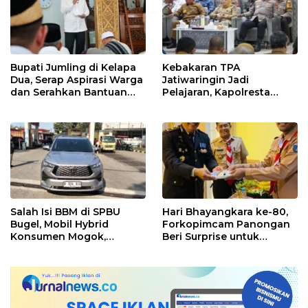
Bupati Jumling di Kelapa
Kebakaran TPA
Dua, Serap Aspirasi Warga
Jatiwaringin Jadi
dan Serahkan Bantuan
Pelajaran, Kapolresta
untuk Masjid
Tangerang Minta
Kesiapsiagaan
Ditingkatkan
Salah Isi BBM di SPBU
Hari Bhayangkara ke-80,
Bugel, Mobil Hybrid
Forkopimcam Panongan
Konsumen Mogok,
Beri Surprise untuk
Pengelola Akui Kelalaian
Jajaran Polsek
Operator