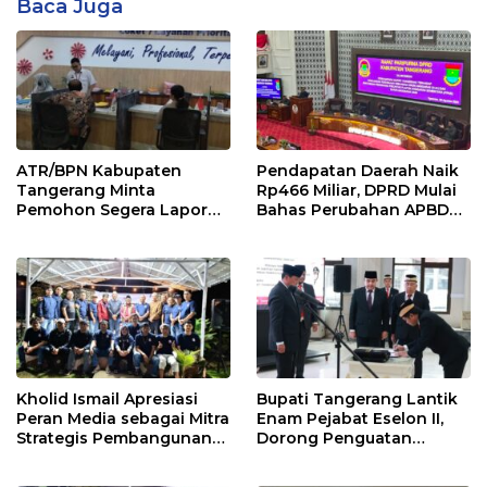
Baca Juga
ATR/BPN Kabupaten
Pendapatan Daerah Naik
Tangerang Minta
Rp466 Miliar, DPRD Mulai
Pemohon Segera Lapor
Bahas Perubahan APBD
Jika Berkas Pertanahan
2026
Mandek
Kholid Ismail Apresiasi
Bupati Tangerang Lantik
Peran Media sebagai Mitra
Enam Pejabat Eselon II,
Strategis Pembangunan
Dorong Penguatan
Daerah di Kabupaten
Kinerja dan Pelayanan
Tangerang
Publik