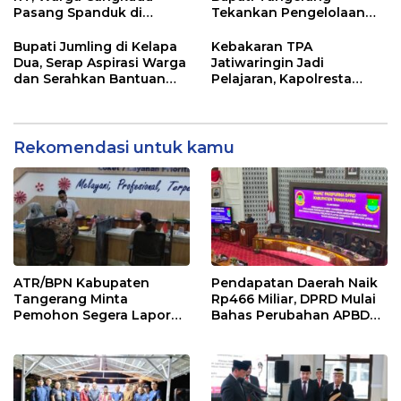
Pasang Spanduk di
Tekankan Pengelolaan
Kantor Desa
Sampah Hingga Antisipasi
Dampak El Nino
Bupati Jumling di Kelapa
Kebakaran TPA
Dua, Serap Aspirasi Warga
Jatiwaringin Jadi
dan Serahkan Bantuan
Pelajaran, Kapolresta
untuk Masjid
Tangerang Minta
Kesiapsiagaan
Ditingkatkan
Rekomendasi untuk kamu
ATR/BPN Kabupaten
Pendapatan Daerah Naik
Tangerang Minta
Rp466 Miliar, DPRD Mulai
Pemohon Segera Lapor
Bahas Perubahan APBD
Jika Berkas Pertanahan
2026
Mandek