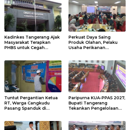
Kadinkes Tangerang Ajak
Perkuat Daya Saing
Masyarakat Terapkan
Produk Olahan, Pelaku
PHBS untuk Cegah
Usaha Perikanan
Penularan Hepatitis A
Kabupaten Tangerang
Didorong Terapkan SNI
Tuntut Pergantian Ketua
Paripurna KUA-PPAS 2027,
RT, Warga Cangkudu
Bupati Tangerang
Pasang Spanduk di
Tekankan Pengelolaan
Kantor Desa
Sampah Hingga Antisipasi
Dampak El Nino