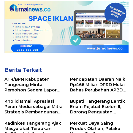
Berita Terkait
ATR/BPN Kabupaten
Pendapatan Daerah Naik
Tangerang Minta
Rp466 Miliar, DPRD Mulai
Pemohon Segera Lapor
Bahas Perubahan APBD
Jika Berkas Pertanahan
2026
Mandek
Kholid Ismail Apresiasi
Bupati Tangerang Lantik
Peran Media sebagai Mitra
Enam Pejabat Eselon II,
Strategis Pembangunan
Dorong Penguatan
Daerah di Kabupaten
Kinerja dan Pelayanan
Tangerang
Publik
Kadinkes Tangerang Ajak
Perkuat Daya Saing
Masyarakat Terapkan
Produk Olahan, Pelaku