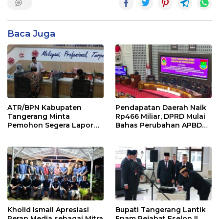
Baca Juga
ATR/BPN Kabupaten
Pendapatan Daerah Naik
Tangerang Minta
Rp466 Miliar, DPRD Mulai
Pemohon Segera Lapor
Bahas Perubahan APBD
Jika Berkas Pertanahan
2026
Mandek
Kholid Ismail Apresiasi
Bupati Tangerang Lantik
Peran Media sebagai Mitra
Enam Pejabat Eselon II,