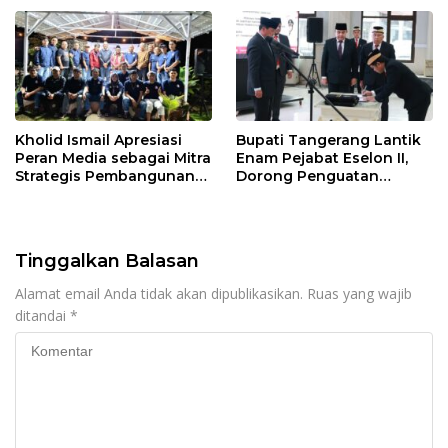
Mandek
Kholid Ismail Apresiasi
Bupati Tangerang Lantik
Peran Media sebagai Mitra
Enam Pejabat Eselon II,
Strategis Pembangunan
Dorong Penguatan
Daerah di Kabupaten
Kinerja dan Pelayanan
Tangerang
Publik
Tinggalkan Balasan
Alamat email Anda tidak akan dipublikasikan.
Ruas yang wajib
ditandai
*