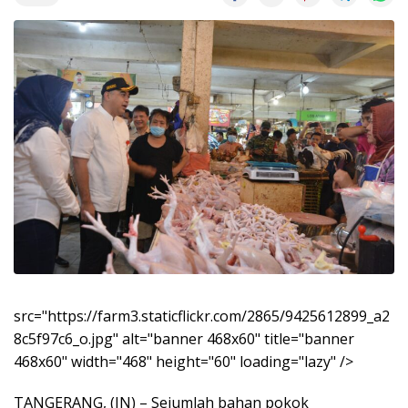
src="https://farm3.staticflickr.com/2865/9425612899_a2
8c5f97c6_o.jpg" alt="banner 468x60" title="banner
468x60" width="468" height="60" loading="lazy" />
TANGERANG, (JN) – Sejumlah bahan pokok