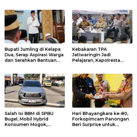
Kantor Desa
Sampah Hingga Antisipasi
Dampak El Nino
Bupati Jumling di Kelapa
Kebakaran TPA
Dua, Serap Aspirasi Warga
Jatiwaringin Jadi
dan Serahkan Bantuan
Pelajaran, Kapolresta
untuk Masjid
Tangerang Minta
Kesiapsiagaan
Ditingkatkan
Salah Isi BBM di SPBU
Hari Bhayangkara ke-80,
Bugel, Mobil Hybrid
Forkopimcam Panongan
Konsumen Mogok,
Beri Surprise untuk
Pengelola Akui Kelalaian
Jajaran Polsek
Operator