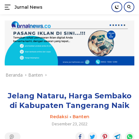
Jurnal News
Jendela
Informasi
Langsung
Rakyat
ke
konten
Beranda
Banten
Jelang Nataru, Harga Sembako
di Kabupaten Tangerang Naik
Redaksi
-
Banten
Desember 23, 2022