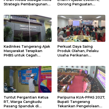
Strategis Pembangunan
Dorong Penguatan
Daerah di Kabupaten
Kinerja dan Pelayanan
Tangerang
Publik
Kadinkes Tangerang Ajak
Perkuat Daya Saing
Masyarakat Terapkan
Produk Olahan, Pelaku
PHBS untuk Cegah
Usaha Perikanan
Penularan Hepatitis A
Kabupaten Tangerang
Didorong Terapkan SNI
Tuntut Pergantian Ketua
Paripurna KUA-PPAS 2027,
RT, Warga Cangkudu
Bupati Tangerang
Pasang Spanduk di
Tekankan Pengelolaan