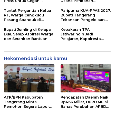
PHBS untuk Cegah
Usaha Perikanan
Penularan Hepatitis A
Kabupaten Tangerang
Didorong Terapkan SNI
Tuntut Pergantian Ketua
Paripurna KUA-PPAS 2027,
RT, Warga Cangkudu
Bupati Tangerang
Pasang Spanduk di
Tekankan Pengelolaan
Kantor Desa
Sampah Hingga Antisipasi
Dampak El Nino
Bupati Jumling di Kelapa
Kebakaran TPA
Dua, Serap Aspirasi Warga
Jatiwaringin Jadi
dan Serahkan Bantuan
Pelajaran, Kapolresta
untuk Masjid
Tangerang Minta
Kesiapsiagaan
Ditingkatkan
Rekomendasi untuk kamu
ATR/BPN Kabupaten
Pendapatan Daerah Naik
Tangerang Minta
Rp466 Miliar, DPRD Mulai
Pemohon Segera Lapor
Bahas Perubahan APBD
Jika Berkas Pertanahan
2026