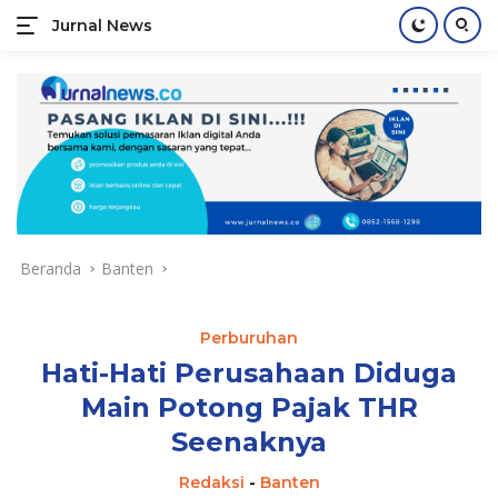
Jurnal News
Jendela
Informasi
Langsung
Rakyat
ke
konten
Beranda
Banten
Perburuhan
Hati-Hati Perusahaan Diduga
Main Potong Pajak THR
Seenaknya
Redaksi
-
Banten