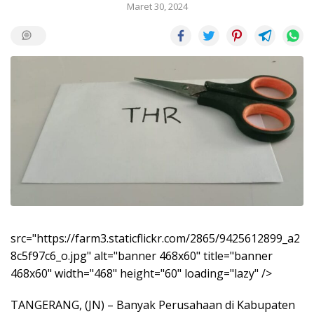
Maret 30, 2024
src="https://farm3.staticflickr.com/2865/9425612899_a2
8c5f97c6_o.jpg" alt="banner 468x60" title="banner
468x60" width="468" height="60" loading="lazy" />
TANGERANG, (JN) – Banyak Perusahaan di Kabupaten