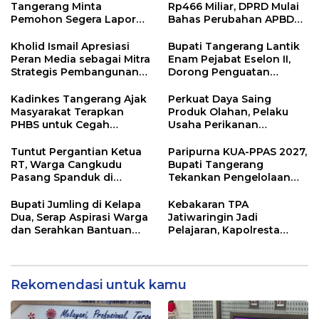
Tangerang Minta
Rp466 Miliar, DPRD Mulai
Pemohon Segera Lapor
Bahas Perubahan APBD
Jika Berkas Pertanahan
2026
Mandek
Kholid Ismail Apresiasi
Bupati Tangerang Lantik
Peran Media sebagai Mitra
Enam Pejabat Eselon II,
Strategis Pembangunan
Dorong Penguatan
Daerah di Kabupaten
Kinerja dan Pelayanan
Tangerang
Publik
Kadinkes Tangerang Ajak
Perkuat Daya Saing
Masyarakat Terapkan
Produk Olahan, Pelaku
PHBS untuk Cegah
Usaha Perikanan
Penularan Hepatitis A
Kabupaten Tangerang
Didorong Terapkan SNI
Tuntut Pergantian Ketua
Paripurna KUA-PPAS 2027,
RT, Warga Cangkudu
Bupati Tangerang
Pasang Spanduk di
Tekankan Pengelolaan
Kantor Desa
Sampah Hingga Antisipasi
Dampak El Nino
Bupati Jumling di Kelapa
Kebakaran TPA
Dua, Serap Aspirasi Warga
Jatiwaringin Jadi
dan Serahkan Bantuan
Pelajaran, Kapolresta
untuk Masjid
Tangerang Minta
Kesiapsiagaan
Ditingkatkan
Rekomendasi untuk kamu