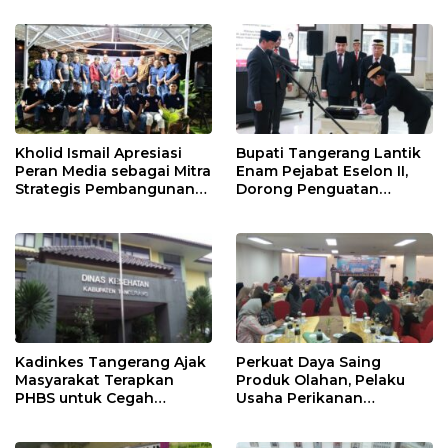
Mandek
Kholid Ismail Apresiasi
Bupati Tangerang Lantik
Peran Media sebagai Mitra
Enam Pejabat Eselon II,
Strategis Pembangunan
Dorong Penguatan
Daerah di Kabupaten
Kinerja dan Pelayanan
Tangerang
Publik
Kadinkes Tangerang Ajak
Perkuat Daya Saing
Masyarakat Terapkan
Produk Olahan, Pelaku
PHBS untuk Cegah
Usaha Perikanan
Penularan Hepatitis A
Kabupaten Tangerang
Didorong Terapkan SNI