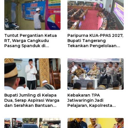
Tuntut Pergantian Ketua
Paripurna KUA-PPAS 2027,
RT, Warga Cangkudu
Bupati Tangerang
Pasang Spanduk di
Tekankan Pengelolaan
Kantor Desa
Sampah Hingga Antisipasi
Dampak El Nino
Bupati Jumling di Kelapa
Kebakaran TPA
Dua, Serap Aspirasi Warga
Jatiwaringin Jadi
dan Serahkan Bantuan
Pelajaran, Kapolresta
untuk Masjid
Tangerang Minta
Kesiapsiagaan
Ditingkatkan