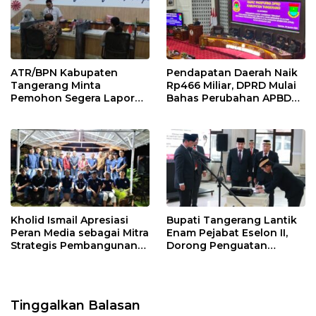
ATR/BPN Kabupaten
Pendapatan Daerah Naik
Tangerang Minta
Rp466 Miliar, DPRD Mulai
Pemohon Segera Lapor
Bahas Perubahan APBD
Jika Berkas Pertanahan
2026
Mandek
Kholid Ismail Apresiasi
Bupati Tangerang Lantik
Peran Media sebagai Mitra
Enam Pejabat Eselon II,
Strategis Pembangunan
Dorong Penguatan
Daerah di Kabupaten
Kinerja dan Pelayanan
Tangerang
Publik
Tinggalkan Balasan