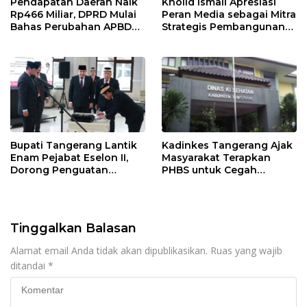
Pendapatan Daerah Naik
Kholid Ismail Apresiasi
Rp466 Miliar, DPRD Mulai
Peran Media sebagai Mitra
Bahas Perubahan APBD
Strategis Pembangunan
2026
Daerah di Kabupaten
Tangerang
Bupati Tangerang Lantik
Kadinkes Tangerang Ajak
Enam Pejabat Eselon II,
Masyarakat Terapkan
Dorong Penguatan
PHBS untuk Cegah
Kinerja dan Pelayanan
Penularan Hepatitis A
Publik
Tinggalkan Balasan
Alamat email Anda tidak akan dipublikasikan.
Ruas yang wajib
ditandai
*