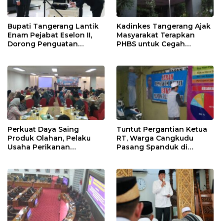
Bupati Tangerang Lantik
Kadinkes Tangerang Ajak
Enam Pejabat Eselon II,
Masyarakat Terapkan
Dorong Penguatan
PHBS untuk Cegah
Kinerja dan Pelayanan
Penularan Hepatitis A
Publik
Perkuat Daya Saing
Tuntut Pergantian Ketua
Produk Olahan, Pelaku
RT, Warga Cangkudu
Usaha Perikanan
Pasang Spanduk di
Kabupaten Tangerang
Kantor Desa
Didorong Terapkan SNI