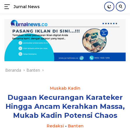
Jurnal News
Jendela
Informasi
Langsung
Rakyat
ke
konten
Beranda
Banten
Muskab Kadin
Dugaan Kecurangan Karateker
Hingga Ancam Kerahkan Massa,
Mukab Kadin Potensi Chaos
Redaksi
-
Banten