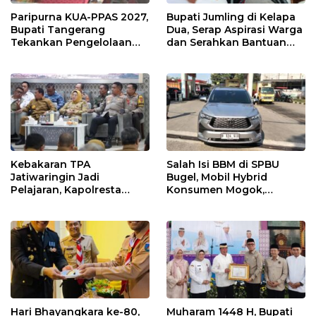
Paripurna KUA-PPAS 2027,
Bupati Jumling di Kelapa
Bupati Tangerang
Dua, Serap Aspirasi Warga
Tekankan Pengelolaan
dan Serahkan Bantuan
Sampah Hingga Antisipasi
untuk Masjid
Dampak El Nino
Kebakaran TPA
Salah Isi BBM di SPBU
Jatiwaringin Jadi
Bugel, Mobil Hybrid
Pelajaran, Kapolresta
Konsumen Mogok,
Tangerang Minta
Pengelola Akui Kelalaian
Kesiapsiagaan
Operator
Ditingkatkan
Hari Bhayangkara ke-80,
Muharam 1448 H, Bupati