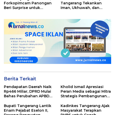
Forkopimcam Panongan
Tangerang Tekankan
Beri Surprise untuk
Iman, Ukhuwah, dan
Jajaran Polsek
Pelayanan yang Lebih
Baik
Berita Terkait
Pendapatan Daerah Naik
Kholid Ismail Apresiasi
Rp466 Miliar, DPRD Mulai
Peran Media sebagai Mitra
Bahas Perubahan APBD
Strategis Pembangunan
2026
Daerah di Kabupaten
Tangerang
Bupati Tangerang Lantik
Kadinkes Tangerang Ajak
Enam Pejabat Eselon II,
Masyarakat Terapkan