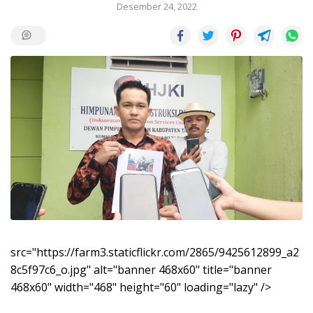
Desember 24, 2022
src="https://farm3.staticflickr.com/2865/9425612899_a2
8c5f97c6_o.jpg" alt="banner 468x60" title="banner
468x60" width="468" height="60" loading="lazy" />