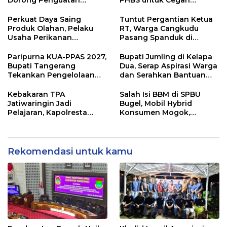
Dorong Penguatan
PHBS untuk Cegah
Kinerja dan Pelayanan
Penularan Hepatitis A
Publik
Perkuat Daya Saing
Tuntut Pergantian Ketua
Produk Olahan, Pelaku
RT, Warga Cangkudu
Usaha Perikanan
Pasang Spanduk di
Kabupaten Tangerang
Kantor Desa
Didorong Terapkan SNI
Paripurna KUA-PPAS 2027,
Bupati Jumling di Kelapa
Bupati Tangerang
Dua, Serap Aspirasi Warga
Tekankan Pengelolaan
dan Serahkan Bantuan
Sampah Hingga Antisipasi
untuk Masjid
Dampak El Nino
Kebakaran TPA
Salah Isi BBM di SPBU
Jatiwaringin Jadi
Bugel, Mobil Hybrid
Pelajaran, Kapolresta
Konsumen Mogok,
Tangerang Minta
Pengelola Akui Kelalaian
Kesiapsiagaan
Operator
Ditingkatkan
Rekomendasi untuk kamu