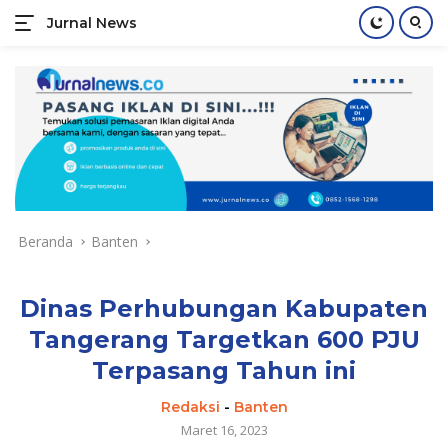
Jurnal News
Jendela
Informasi
Langsung
Rakyat
ke
konten
Beranda
Banten
Dinas Perhubungan Kabupaten
Tangerang Targetkan 600 PJU
Terpasang Tahun ini
Redaksi
-
Banten
Maret 16, 2023