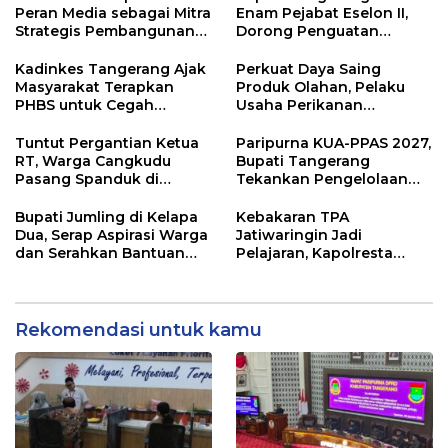
Peran Media sebagai Mitra
Enam Pejabat Eselon II,
Strategis Pembangunan
Dorong Penguatan
Daerah di Kabupaten
Kinerja dan Pelayanan
Tangerang
Publik
Kadinkes Tangerang Ajak
Perkuat Daya Saing
Masyarakat Terapkan
Produk Olahan, Pelaku
PHBS untuk Cegah
Usaha Perikanan
Penularan Hepatitis A
Kabupaten Tangerang
Didorong Terapkan SNI
Tuntut Pergantian Ketua
Paripurna KUA-PPAS 2027,
RT, Warga Cangkudu
Bupati Tangerang
Pasang Spanduk di
Tekankan Pengelolaan
Kantor Desa
Sampah Hingga Antisipasi
Dampak El Nino
Bupati Jumling di Kelapa
Kebakaran TPA
Dua, Serap Aspirasi Warga
Jatiwaringin Jadi
dan Serahkan Bantuan
Pelajaran, Kapolresta
untuk Masjid
Tangerang Minta
Kesiapsiagaan
Ditingkatkan
Rekomendasi untuk kamu