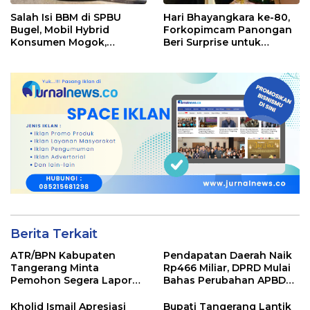
Salah Isi BBM di SPBU
Hari Bhayangkara ke-80,
Bugel, Mobil Hybrid
Forkopimcam Panongan
Konsumen Mogok,
Beri Surprise untuk
Pengelola Akui Kelalaian
Jajaran Polsek
Operator
Berita Terkait
ATR/BPN Kabupaten
Pendapatan Daerah Naik
Tangerang Minta
Rp466 Miliar, DPRD Mulai
Pemohon Segera Lapor
Bahas Perubahan APBD
Jika Berkas Pertanahan
2026
Mandek
Kholid Ismail Apresiasi
Bupati Tangerang Lantik