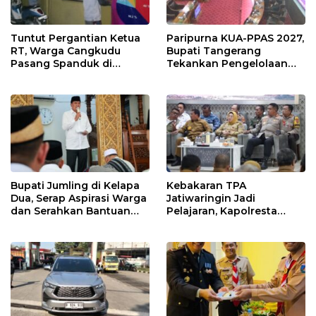
Tuntut Pergantian Ketua
Paripurna KUA-PPAS 2027,
RT, Warga Cangkudu
Bupati Tangerang
Pasang Spanduk di
Tekankan Pengelolaan
Kantor Desa
Sampah Hingga Antisipasi
Dampak El Nino
Bupati Jumling di Kelapa
Kebakaran TPA
Dua, Serap Aspirasi Warga
Jatiwaringin Jadi
dan Serahkan Bantuan
Pelajaran, Kapolresta
untuk Masjid
Tangerang Minta
Kesiapsiagaan
Ditingkatkan