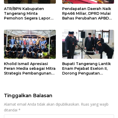
ATR/BPN Kabupaten
Pendapatan Daerah Naik
Tangerang Minta
Rp466 Miliar, DPRD Mulai
Pemohon Segera Lapor
Bahas Perubahan APBD
Jika Berkas Pertanahan
2026
Mandek
Kholid Ismail Apresiasi
Bupati Tangerang Lantik
Peran Media sebagai Mitra
Enam Pejabat Eselon II,
Strategis Pembangunan
Dorong Penguatan
Daerah di Kabupaten
Kinerja dan Pelayanan
Tangerang
Publik
Tinggalkan Balasan
Alamat email Anda tidak akan dipublikasikan.
Ruas yang wajib
ditandai
*