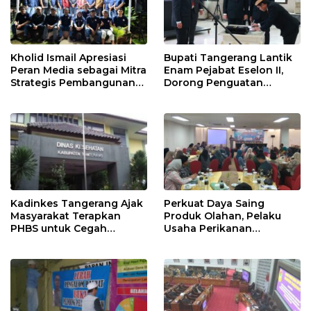
Kholid Ismail Apresiasi
Bupati Tangerang Lantik
Peran Media sebagai Mitra
Enam Pejabat Eselon II,
Strategis Pembangunan
Dorong Penguatan
Daerah di Kabupaten
Kinerja dan Pelayanan
Tangerang
Publik
Kadinkes Tangerang Ajak
Perkuat Daya Saing
Masyarakat Terapkan
Produk Olahan, Pelaku
PHBS untuk Cegah
Usaha Perikanan
Penularan Hepatitis A
Kabupaten Tangerang
Didorong Terapkan SNI