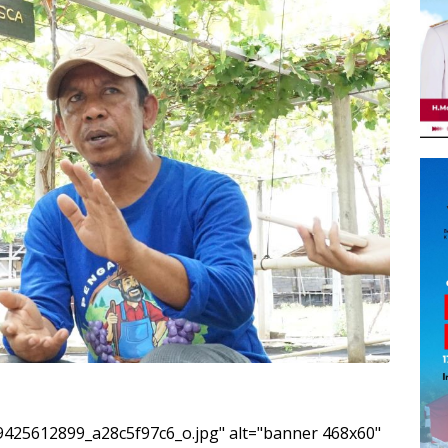
5/9425612899_a28c5f97c6_o.jpg" alt="banner 468x60"