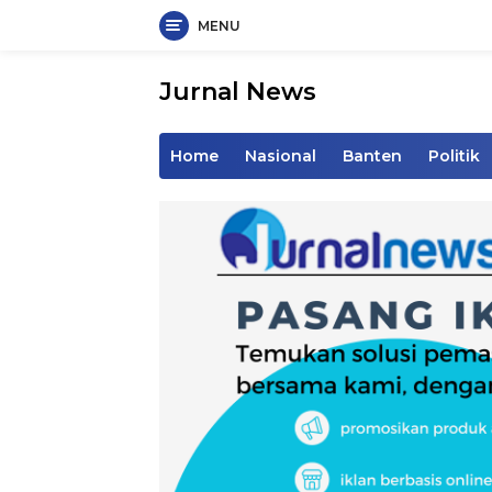
MENU
Langsung
ke
Jurnal News
konten
Jendela
Informasi
Home
Nasional
Banten
Politik
Rakyat