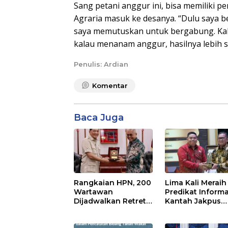
Sang petani anggur ini, bisa memiliki pe
Agraria masuk ke desanya. “Dulu saya b
saya memutuskan untuk bergabung. Kal
kalau menanam anggur, hasilnya lebih st
Penulis: Ardian
Komentar
Baca Juga
Rangkaian HPN, 200
Lima Kali Meraih
Wartawan
Predikat Informat
Dijadwalkan Retret
Kantah Jakpus
di Akmil Magelang
Perkuat
Transparansi Pub