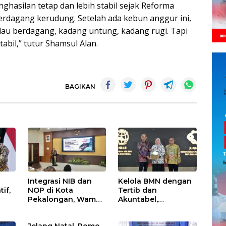
nghasilan tetap dan lebih stabil sejak Reforma
erdagang kerudung. Setelah ada kebun anggur ini,
au berdagang, kadang untung, kadang rugi. Tapi
abil,” tutur Shamsul Alan.
BAGIKAN
Integrasi NIB dan
Kelola BMN dengan
if,
NOP di Kota
Tertib dan
Pekalongan, Wamen
Akuntabel,
Ossy: Pertanahan,
Kementerian
lik
Perpajakan, Tata
ATR/BPN Terima