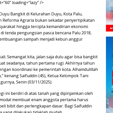
="60" loading="lazy" />
Duyu Bangkit di Kelurahan Duyu, Kota Palu,
m Reforma Agraria bukan sekadar penyertipikatan
arakat hingga tercipta kemandirian ekonomi.
di tenda pengungsian pasca bencana Palu 2018,
 pembuangan sampah menjadi kebun anggur
ali. Semangat kita, jalan saja dulu agar bisa bangkit
uat seadanya, tahun pertama rugi. Akhirnya tahun
gan koordinasi ke pemerintah kota. Alhamdulillah
” kenang Saifuddin (45), Ketua Kelompok Tani
gurnya, Senin (03/11/2025).
 ini berdiri di atas tanah yang dipinjamkan oleh
an modal membuat enam anggota pertama harus
 bibit dan perlengkapan dasar. Bagi Saifuddin
a yang dilakukan tidaklah mudah.