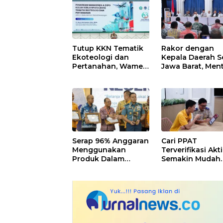
Tutup KKN Tematik
Rakor dengan
Ekoteologi dan
Kepala Daerah S
Pertanahan, Wamen
Jawa Barat, Ment
Ossy Apresiasi Peran
Nusron Ungkap
Mahasiswa dalam
Skema Penggan
Pencatatan Bidang
dan Sanksi Alih
Tanah Wakaf
Fungsi Lahan S
Serap 96% Anggaran
Cari PPAT
Menggunakan
Terverifikasi Akti
Produk Dalam
Semakin Mudah
Negeri, Kementerian
dalam Aplikasi
ATR/BPN Raih
Sentuh Tanahku
Peringkat 3 P2DN
dari Kemenperin