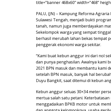
title="banner 468x60" width="468" height
PALU, (JN) – Kampung Reforma Agraria 
Sulawesi Tengah, menjadi bukti progra
tanah, namun juga memberdayakan masy
Sekelompok warga yang sempat tinggal 
berhasil merubah lahan bekas tempat
penggerak ekonomi warga sekitar.
“Kami buat kebun anggur ini dari nol sek
dan punya penghasilan. Awalnya kami b
2021 BPN masuk dan membantu kami den
setelah BPN masuk, banyak hal berubah,
Duyu Bangkit, saat ditemui di kebun ang
Kebun anggur seluas 30×34 meter persegi
mertua salah satu petani. Keterbatas
menggadaikan BPKB motor untuk membeli
dan anggota kelompoknya, usaha gerily