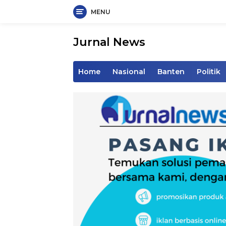
MENU
Langsung
ke
Jurnal News
konten
Jendela
Informasi
Home
Nasional
Banten
Politik
Rakyat