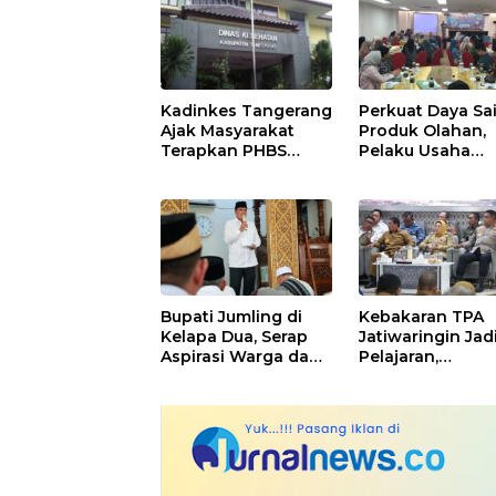
Kadinkes Tangerang
Perkuat Daya Sa
Ajak Masyarakat
Produk Olahan,
Terapkan PHBS
Pelaku Usaha
untuk Cegah
Perikanan
Penularan Hepatitis
Kabupaten
A
Tangerang
Didorong Terap
SNI
Bupati Jumling di
Kebakaran TPA
Kelapa Dua, Serap
Jatiwaringin Jad
Aspirasi Warga dan
Pelajaran,
Serahkan Bantuan
Kapolresta
untuk Masjid
Tangerang Mint
Kesiapsiagaan
Ditingkatkan