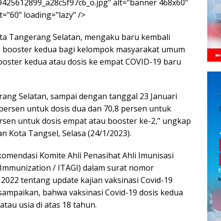
5/9425612899_a28c5f97c6_o.jpg" alt="banner 468x60"
="60" loading="lazy" />
ta Tangerang Selatan, mengaku baru kembali
n booster kedua bagi kelompok masyarakat umum
 booster kedua atau dosis ke empat COVID-19 baru
rang Selatan, sampai dengan tanggal 23 Januari
 persen untuk dosis dua dan 70,8 persen untuk
ersen untuk dosis empat atau booster ke-2,” ungkap
n Kota Tangsel, Selasa (24/1/2023).
mendasi Komite Ahli Penasihat Ahli Imunisasi
 Immunization / ITAGI) dalam surat nomor
022 tentang update kajian vaksinasi Covid-19
sampaikan, bahwa vaksinasi Covid-19 dosis kedua
tau usia di atas 18 tahun.