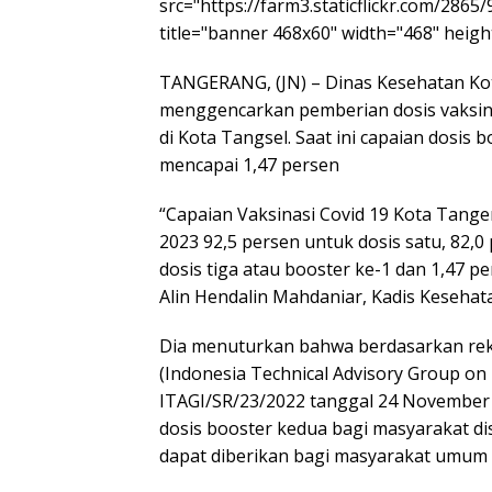
src="https://farm3.staticflickr.com/286
title="banner 468x60" width="468" height
TANGERANG, (JN) – Dinas Kesehatan Ko
menggencarkan pemberian dosis vaksi
di Kota Tangsel. Saat ini capaian dosis
mencapai 1,47 persen
“Capaian Vaksinasi Covid 19 Kota Tange
2023 92,5 persen untuk dosis satu, 82,0
dosis tiga atau booster ke-1 dan 1,47 p
Alin Hendalin Mahdaniar, Kadis Kesehata
Dia menuturkan bahwa berdasarkan reko
(Indonesia Technical Advisory Group on
ITAGI/SR/23/2022 tanggal 24 November 2
dosis booster kedua bagi masyarakat di
dapat diberikan bagi masyarakat umum a