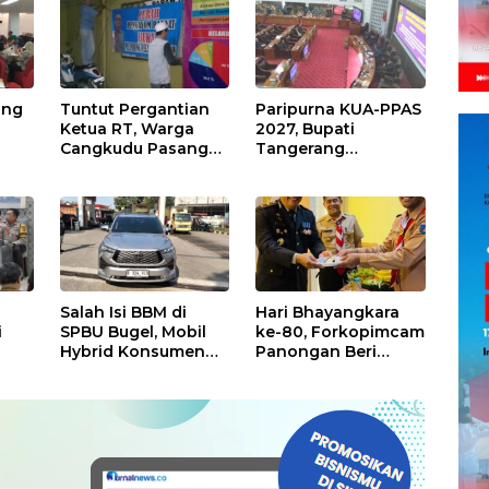
Daerah di
Publik
Kabupaten
Tangerang
ing
Tuntut Pergantian
Paripurna KUA-PPAS
Ketua RT, Warga
2027, Bupati
Cangkudu Pasang
Tangerang
Spanduk di Kantor
Tekankan
Desa
Pengelolaan
Sampah Hingga
kan
Antisipasi Dampak
El Nino
Salah Isi BBM di
Hari Bhayangkara
i
SPBU Bugel, Mobil
ke-80, Forkopimcam
Hybrid Konsumen
Panongan Beri
Mogok, Pengelola
Surprise untuk
a
Akui Kelalaian
Jajaran Polsek
Operator