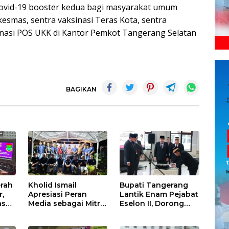
Covid-19 booster kedua bagi masyarakat umum
smas, sentra vaksinasi Teras Kota, sentra
sinasi POS UKK di Kantor Pemkot Tangerang Selatan
BAGIKAN
rah
Kholid Ismail
Bupati Tangerang
r,
Apresiasi Peran
Lantik Enam Pejabat
as
Media sebagai Mitra
Eselon II, Dorong
D
Strategis
Penguatan Kinerja
Pembangunan
dan Pelayanan