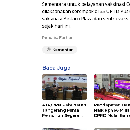
Sementara untuk pelayanan vaksinasi 
dilaksanakan serempak di 35 UPTD Puske
vaksinasi Bintaro Plaza dan sentra vak
sejak hari ini.
Penulis: Farhan
Komentar
Baca Juga
ATR/BPN Kabupaten
Pendapatan Dae
Tangerang Minta
Naik Rp466 Milia
Pemohon Segera
DPRD Mulai Bah
Lapor Jika Berkas
Perubahan APB
Pertanahan Mandek
2026