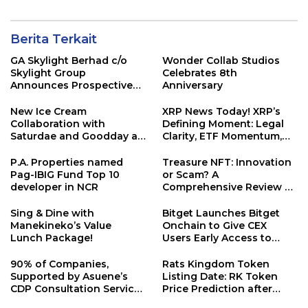
Berita Terkait
GA Skylight Berhad c/o
Wonder Collab Studios
Skylight Group
Celebrates 8th
Announces Prospective
Anniversary
Strategic Investment from
Instrak Venture Capital
New Ice Cream
XRP News Today! XRP’s
Berhad
Collaboration with
Defining Moment: Legal
Saturdae and Goodday at
Clarity, ETF Momentum,
Karaoke Manekineko
and a Shifting Crypto
Landscape
P.A. Properties named
Treasure NFT: Innovation
Pag-IBIG Fund Top 10
or Scam? A
developer in NCR
Comprehensive Review of
TNFT
Sing & Dine with
Bitget Launches Bitget
Manekineko’s Value
Onchain to Give CEX
Lunch Package!
Users Early Access to
Promising On-Chain
Assets
90% of Companies,
Rats Kingdom Token
Supported by Asuene’s
Listing Date: RK Token
CDP Consultation Service,
Price Prediction after
Achieve CDP Score
Launch