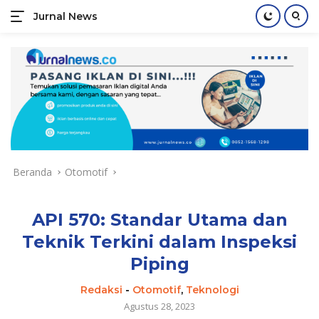
Jurnal News
Jendela
Informasi
Langsung
Rakyat
ke
konten
Beranda
Otomotif
API 570: Standar Utama dan
Teknik Terkini dalam Inspeksi
Piping
Redaksi
-
Otomotif
,
Teknologi
Agustus 28, 2023