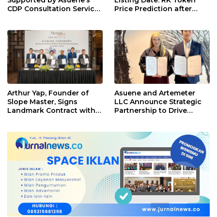
Supported by Asuene’s
Listing Date: RK Token
CDP Consultation Service,
Price Prediction after
Achieve CDP Score
Launch
Improvement or
Maintenance in 2024.
Arthur Yap, Founder of
Asuene and Artemeter
Slope Master, Signs
LLC Announce Strategic
Landmark Contract with
Partnership to Drive
Hextar World to Launch
Comprehensive
Malaysia’s Largest Indoor
Decarbonization
Ski & Snowboard Training
Solutions in Asia Pacific
Centre at Empire City,
Kuala Lumpur