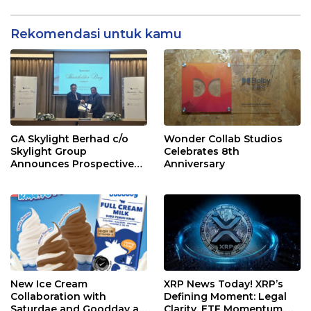
Improvement or
Maintenance in 2024.
Rekomendasi untuk kamu
GA Skylight Berhad c/o
Wonder Collab Studios
Skylight Group
Celebrates 8th
Announces Prospective
Anniversary
Strategic Investment from
Instrak Venture Capital
Berhad
New Ice Cream
XRP News Today! XRP’s
Collaboration with
Defining Moment: Legal
Saturdae and Goodday at
Clarity, ETF Momentum,