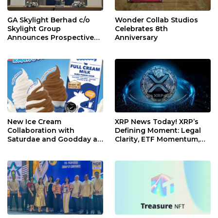
GA Skylight Berhad c/o
Wonder Collab Studios
Skylight Group
Celebrates 8th
Announces Prospective
Anniversary
Strategic Investment from
Instrak Venture Capital
Berhad
New Ice Cream
XRP News Today! XRP’s
Collaboration with
Defining Moment: Legal
Saturdae and Goodday at
Clarity, ETF Momentum,
Karaoke Manekineko
and a Shifting Crypto
Landscape