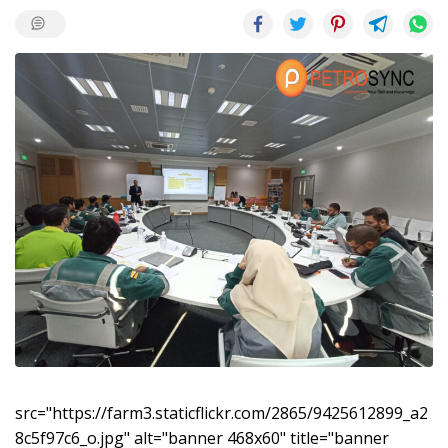
src="https://farm3.staticflickr.com/2865/9425612899_a2
8c5f97c6_o.jpg" alt="banner 468x60" title="banner