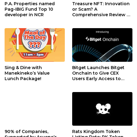
P.A. Properties named
Treasure NFT: Innovation
Pag-IBIG Fund Top 10
or Scam? A
developer in NCR
Comprehensive Review of
TNFT
Sing & Dine with
Bitget Launches Bitget
Manekineko’s Value
Onchain to Give CEX
Lunch Package!
Users Early Access to
Promising On-Chain
Assets
90% of Companies,
Rats Kingdom Token