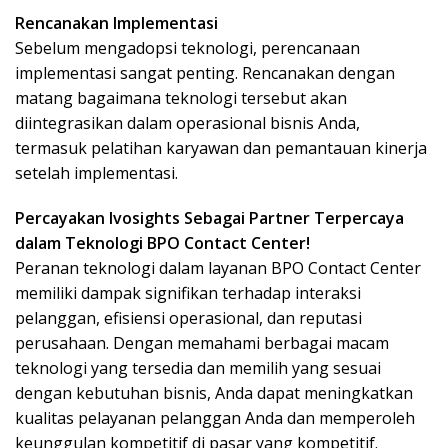
Rencanakan Implementasi
Sebelum mengadopsi teknologi, perencanaan
implementasi sangat penting. Rencanakan dengan
matang bagaimana teknologi tersebut akan
diintegrasikan dalam operasional bisnis Anda,
termasuk pelatihan karyawan dan pemantauan kinerja
setelah implementasi.
Percayakan Ivosights Sebagai Partner Terpercaya
dalam Teknologi BPO Contact Center!
Peranan teknologi dalam layanan BPO Contact Center
memiliki dampak signifikan terhadap interaksi
pelanggan, efisiensi operasional, dan reputasi
perusahaan. Dengan memahami berbagai macam
teknologi yang tersedia dan memilih yang sesuai
dengan kebutuhan bisnis, Anda dapat meningkatkan
kualitas pelayanan pelanggan Anda dan memperoleh
keunggulan kompetitif di pasar yang kompetitif.