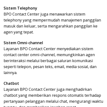
Sistem Telephony
BPO Contact Center juga menawarkan sistem
telephony yang mempermudah manajemen panggilan
masuk dan keluar, serta mengarahkan panggilan ke
agen yang tepat.
Sistem Omni-channel
Layanan BPO Contact Center menyediakan sistem
contact center omni-channel, memungkinkan agen
berinteraksi melalui berbagai saluran komunikasi
seperti telepon, pesan teks, email, media sosial, dan
lainnya.
Chatbot
Layanan BPO Contact Center juga menghadirkan
chatbot yang memberikan respons otomatis terhadap
pertanyaan pelanggan melalui chat, mengurangi waktu