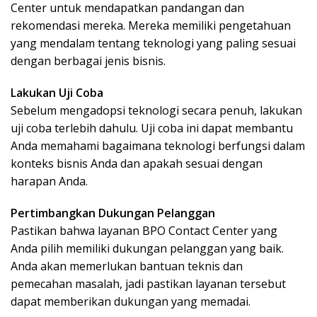
Center untuk mendapatkan pandangan dan
rekomendasi mereka. Mereka memiliki pengetahuan
yang mendalam tentang teknologi yang paling sesuai
dengan berbagai jenis bisnis.
Lakukan Uji Coba
Sebelum mengadopsi teknologi secara penuh, lakukan
uji coba terlebih dahulu. Uji coba ini dapat membantu
Anda memahami bagaimana teknologi berfungsi dalam
konteks bisnis Anda dan apakah sesuai dengan
harapan Anda.
Pertimbangkan Dukungan Pelanggan
Pastikan bahwa layanan BPO Contact Center yang
Anda pilih memiliki dukungan pelanggan yang baik.
Anda akan memerlukan bantuan teknis dan
pemecahan masalah, jadi pastikan layanan tersebut
dapat memberikan dukungan yang memadai.