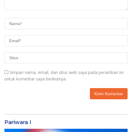
Simpan nama, email, dan situs web saya pada peramban ini
untuk komentar saya berikutnya.
Pariwara I