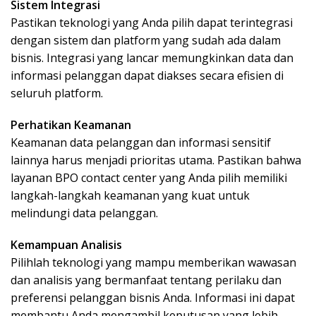
Sistem Integrasi
Pastikan teknologi yang Anda pilih dapat terintegrasi
dengan sistem dan platform yang sudah ada dalam
bisnis. Integrasi yang lancar memungkinkan data dan
informasi pelanggan dapat diakses secara efisien di
seluruh platform.
Perhatikan Keamanan
Keamanan data pelanggan dan informasi sensitif
lainnya harus menjadi prioritas utama. Pastikan bahwa
layanan BPO contact center yang Anda pilih memiliki
langkah-langkah keamanan yang kuat untuk
melindungi data pelanggan.
Kemampuan Analisis
Pilihlah teknologi yang mampu memberikan wawasan
dan analisis yang bermanfaat tentang perilaku dan
preferensi pelanggan bisnis Anda. Informasi ini dapat
membantu Anda mengambil keputusan yang lebih