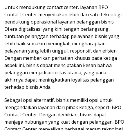
Untuk mendukung contact center, layanan BPO
Contact Center menyediakan lebih dari satu teknologi
pendukung operasional layanan pelanggan bisnis
Di era digitalisasi yang kini tengah berlangsung,
tuntutan pelanggan terhadap pelayanan bisnis yang
lebih baik semakin meningkat, mengharapkan
pelayanan yang lebih unggul, responsif, dan efisien.
Dengan memberikan perhatian khusus pada ketiga
aspek ini, bisnis dapat menciptakan kesan bahwa
pelanggan menjadi prioritas utama, yang pada
akhirnya dapat meningkatkan loyalitas pelanggan
terhadap bisnis Anda.
Sebagai opsi alternatif, bisnis memiliki opsi untuk
mengandalkan layanan dari pihak ketiga, seperti BPO
Contact Center. Dengan demikian, bisnis dapat
menjaga hubungan yang kuat dengan pelanggan. BPO
Contact Center menyajikan berbagai macam teknologi