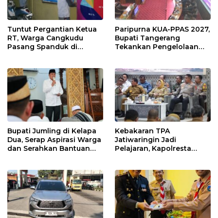
Tuntut Pergantian Ketua
Paripurna KUA-PPAS 2027,
RT, Warga Cangkudu
Bupati Tangerang
Pasang Spanduk di
Tekankan Pengelolaan
Kantor Desa
Sampah Hingga Antisipasi
Dampak El Nino
Bupati Jumling di Kelapa
Kebakaran TPA
Dua, Serap Aspirasi Warga
Jatiwaringin Jadi
dan Serahkan Bantuan
Pelajaran, Kapolresta
untuk Masjid
Tangerang Minta
Kesiapsiagaan
Ditingkatkan