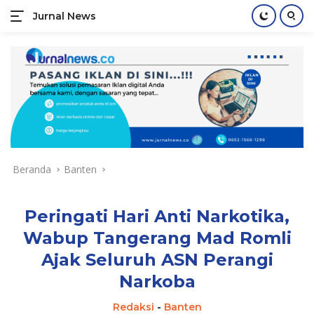
Jurnal News
Jendela
Informasi
Langsung
Rakyat
ke
konten
Beranda
Banten
Peringati Hari Anti Narkotika,
Wabup Tangerang Mad Romli
Ajak Seluruh ASN Perangi
Narkoba
Redaksi
-
Banten