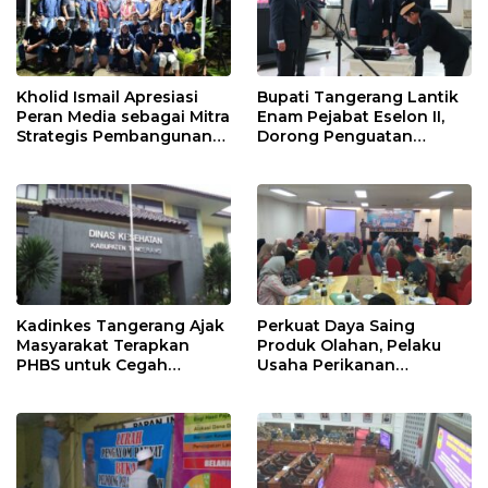
Kholid Ismail Apresiasi
Bupati Tangerang Lantik
Peran Media sebagai Mitra
Enam Pejabat Eselon II,
Strategis Pembangunan
Dorong Penguatan
Daerah di Kabupaten
Kinerja dan Pelayanan
Tangerang
Publik
Kadinkes Tangerang Ajak
Perkuat Daya Saing
Masyarakat Terapkan
Produk Olahan, Pelaku
PHBS untuk Cegah
Usaha Perikanan
Penularan Hepatitis A
Kabupaten Tangerang
Didorong Terapkan SNI