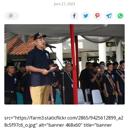
Juni 27, 2023
src="https://farm3.staticflickr.com/2865/9425612899_a2
8c5f97c6_o.jpg" alt="banner 468x60" title="banner