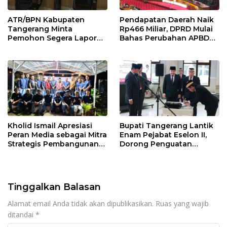
ATR/BPN Kabupaten
Pendapatan Daerah Naik
Tangerang Minta
Rp466 Miliar, DPRD Mulai
Pemohon Segera Lapor
Bahas Perubahan APBD
Jika Berkas Pertanahan
2026
Mandek
Kholid Ismail Apresiasi
Bupati Tangerang Lantik
Peran Media sebagai Mitra
Enam Pejabat Eselon II,
Strategis Pembangunan
Dorong Penguatan
Daerah di Kabupaten
Kinerja dan Pelayanan
Tangerang
Publik
Tinggalkan Balasan
Alamat email Anda tidak akan dipublikasikan.
Ruas yang wajib
ditandai
*