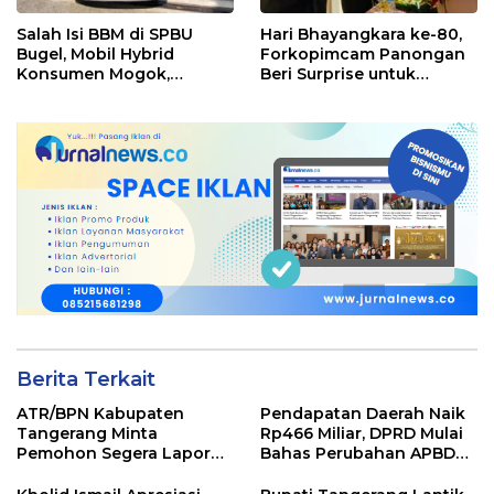
Salah Isi BBM di SPBU
Hari Bhayangkara ke-80,
Bugel, Mobil Hybrid
Forkopimcam Panongan
Konsumen Mogok,
Beri Surprise untuk
Pengelola Akui Kelalaian
Jajaran Polsek
Operator
Berita Terkait
ATR/BPN Kabupaten
Pendapatan Daerah Naik
Tangerang Minta
Rp466 Miliar, DPRD Mulai
Pemohon Segera Lapor
Bahas Perubahan APBD
Jika Berkas Pertanahan
2026
Mandek