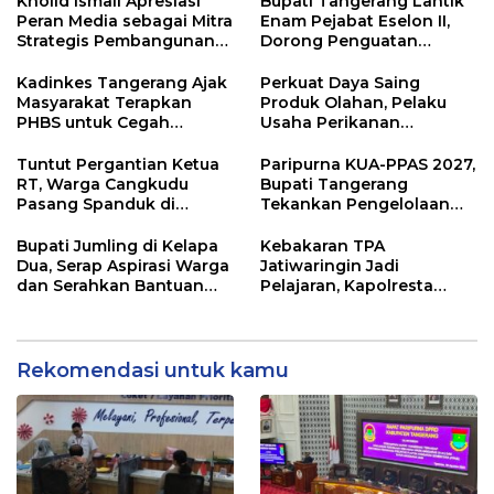
Kholid Ismail Apresiasi
Bupati Tangerang Lantik
Peran Media sebagai Mitra
Enam Pejabat Eselon II,
Strategis Pembangunan
Dorong Penguatan
Daerah di Kabupaten
Kinerja dan Pelayanan
Tangerang
Publik
Kadinkes Tangerang Ajak
Perkuat Daya Saing
Masyarakat Terapkan
Produk Olahan, Pelaku
PHBS untuk Cegah
Usaha Perikanan
Penularan Hepatitis A
Kabupaten Tangerang
Didorong Terapkan SNI
Tuntut Pergantian Ketua
Paripurna KUA-PPAS 2027,
RT, Warga Cangkudu
Bupati Tangerang
Pasang Spanduk di
Tekankan Pengelolaan
Kantor Desa
Sampah Hingga Antisipasi
Dampak El Nino
Bupati Jumling di Kelapa
Kebakaran TPA
Dua, Serap Aspirasi Warga
Jatiwaringin Jadi
dan Serahkan Bantuan
Pelajaran, Kapolresta
untuk Masjid
Tangerang Minta
Kesiapsiagaan
Ditingkatkan
Rekomendasi untuk kamu