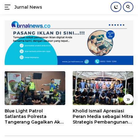
Jurnal News
Jendela
Informasi
Langsung
Rakyat
ke
konten
«
»
Blue Light Patrol
Kholid Ismail Apresiasi
Satlantas Polresta
Peran Media sebagai Mitra
Tangerang Gagalkan Aksi
Strategis Pembangunan
Curanmor, Dua Pria
Daerah di Kabupaten
Diamankan
Tangerang