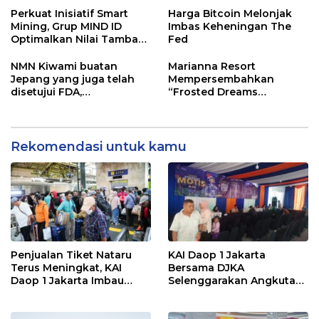
Luas, Asri, dan Penuh
Berkelanjutan
Perkuat Inisiatif Smart
Harga Bitcoin Melonjak
Aktivitas
Mining, Grup MIND ID
Imbas Keheningan The
Optimalkan Nilai Tambah
Fed
Batu Bara Indonesia
NMN Kiwami buatan
Marianna Resort
Jepang yang juga telah
Mempersembahkan
disetujui FDA,
“Frosted Dreams
mengamankan stok baru
Christmas” dalam Acara
dan memperkuat sistem
Christmas Tree Lighting
penjualan sekaligus
yang Magis
membuka perekrutan
Rekomendasi untuk kamu
agen penjualan lokal.
Penjualan Tiket Nataru
KAI Daop 1 Jakarta
Terus Meningkat, KAI
Bersama DJKA
Daop 1 Jakarta Imbau
Selenggarakan Angkutan
Pelanggan Pesan Lebih
Motor Gratis Selama Libur
Awal
Natal 2025 dan Tahun
Baru 2026