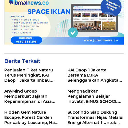
Berita Terkait
Penjualan Tiket Nataru
KAI Daop 1 Jakarta
Terus Meningkat, KAI
Bersama DJKA
Daop 1 Jakarta Imbau
Selenggarakan Angkutan
Pelanggan Pesan Lebih
Motor Gratis Selama Libur
Awal
Natal 2025 dan Tahun
AnyMind Group
Menghadirkan
Baru 2026
Memperkuat Jajaran
Pengalaman Belajar
Kepemimpinan di Asia
Inovatif, BINUS SCHOOL
Tenggara dengan Empat
Surabaya Jadi Pilihan
Penunjukan Baru
Tepat untuk Pemimpin
Hidden Gem Nature
Sucofindo Siap Dukung
Masa Depan
Escape. Forest Garden
Transformasi Hijau Melalui
Puncak by Luxcamp, Hadir
Energi Alternatif Untuk
dengan Konsep Lebih
Tekan Laju Emisi