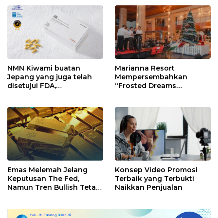
NMN Kiwami buatan
Marianna Resort
Jepang yang juga telah
Mempersembahkan
disetujui FDA,
“Frosted Dreams
mengamankan stok baru
Christmas” dalam Acara
dan memperkuat sistem
Christmas Tree Lighting
penjualan sekaligus
yang Magis
membuka perekrutan
agen penjualan lokal.
Emas Melemah Jelang
Konsep Video Promosi
Keputusan The Fed,
Terbaik yang Terbukti
Namun Tren Bullish Tetap
Naikkan Penjualan
Kokoh