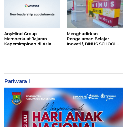
AnyMind Group
Menghadirkan
Memperkuat Jajaran
Pengalaman Belajar
Kepemimpinan di Asia
Inovatif, BINUS SCHOOL
Tenggara dengan Empat
Surabaya Jadi Pilihan
Penunjukan Baru
Tepat untuk Pemimpin
Masa Depan
Pariwara I