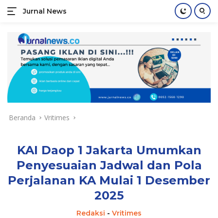
Jurnal News
Jendela
Informasi
Langsung
Rakyat
ke
konten
Beranda
Vritimes
KAI Daop 1 Jakarta Umumkan
Penyesuaian Jadwal dan Pola
Perjalanan KA Mulai 1 Desember
2025
Redaksi
-
Vritimes