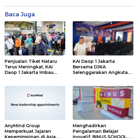
Baca Juga
Penjualan Tiket Nataru
KAI Daop 1 Jakarta
Terus Meningkat, KAI
Bersama DJKA
Daop 1 Jakarta Imbau
Selenggarakan Angkutan
Pelanggan Pesan Lebih
Motor Gratis Selama Libur
Awal
Natal 2025 dan Tahun
Baru 2026
AnyMind Group
Menghadirkan
Memperkuat Jajaran
Pengalaman Belajar
Kepemimpinan di Asia
Inovatif, BINUS SCHOOL