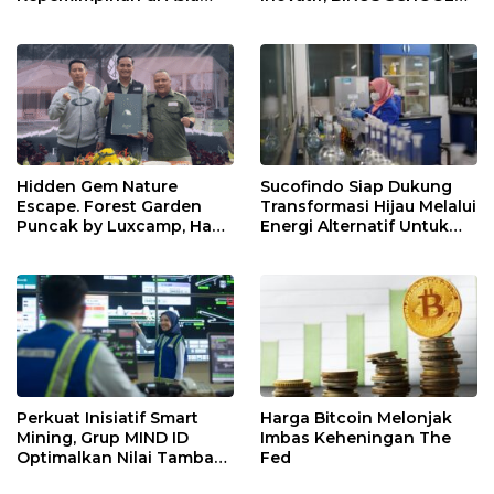
Tenggara dengan Empat
Surabaya Jadi Pilihan
Penunjukan Baru
Tepat untuk Pemimpin
Masa Depan
Hidden Gem Nature
Sucofindo Siap Dukung
Escape. Forest Garden
Transformasi Hijau Melalui
Puncak by Luxcamp, Hadir
Energi Alternatif Untuk
dengan Konsep Lebih
Tekan Laju Emisi
Luas, Asri, dan Penuh
Berkelanjutan
Aktivitas
Perkuat Inisiatif Smart
Harga Bitcoin Melonjak
Mining, Grup MIND ID
Imbas Keheningan The
Optimalkan Nilai Tambah
Fed
Batu Bara Indonesia