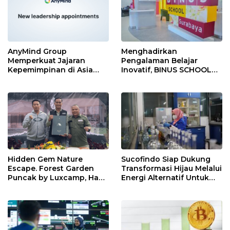
AnyMind Group
Menghadirkan
Memperkuat Jajaran
Pengalaman Belajar
Kepemimpinan di Asia
Inovatif, BINUS SCHOOL
Tenggara dengan Empat
Surabaya Jadi Pilihan
Penunjukan Baru
Tepat untuk Pemimpin
Masa Depan
Hidden Gem Nature
Sucofindo Siap Dukung
Escape. Forest Garden
Transformasi Hijau Melalui
Puncak by Luxcamp, Hadir
Energi Alternatif Untuk
dengan Konsep Lebih
Tekan Laju Emisi
Luas, Asri, dan Penuh
Berkelanjutan
Aktivitas