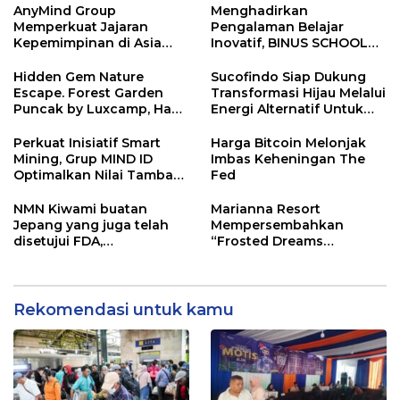
Awal
Natal 2025 dan Tahun
AnyMind Group
Menghadirkan
Baru 2026
Memperkuat Jajaran
Pengalaman Belajar
Kepemimpinan di Asia
Inovatif, BINUS SCHOOL
Tenggara dengan Empat
Surabaya Jadi Pilihan
Penunjukan Baru
Tepat untuk Pemimpin
Hidden Gem Nature
Sucofindo Siap Dukung
Masa Depan
Escape. Forest Garden
Transformasi Hijau Melalui
Puncak by Luxcamp, Hadir
Energi Alternatif Untuk
dengan Konsep Lebih
Tekan Laju Emisi
Luas, Asri, dan Penuh
Berkelanjutan
Perkuat Inisiatif Smart
Harga Bitcoin Melonjak
Aktivitas
Mining, Grup MIND ID
Imbas Keheningan The
Optimalkan Nilai Tambah
Fed
Batu Bara Indonesia
NMN Kiwami buatan
Marianna Resort
Jepang yang juga telah
Mempersembahkan
disetujui FDA,
“Frosted Dreams
mengamankan stok baru
Christmas” dalam Acara
dan memperkuat sistem
Christmas Tree Lighting
penjualan sekaligus
yang Magis
membuka perekrutan
Rekomendasi untuk kamu
agen penjualan lokal.