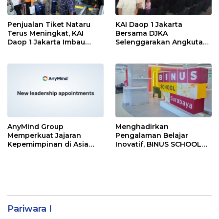
Penjualan Tiket Nataru
KAI Daop 1 Jakarta
Terus Meningkat, KAI
Bersama DJKA
Daop 1 Jakarta Imbau
Selenggarakan Angkutan
Pelanggan Pesan Lebih
Motor Gratis Selama Libur
Awal
Natal 2025 dan Tahun
Baru 2026
AnyMind Group
Menghadirkan
Memperkuat Jajaran
Pengalaman Belajar
Kepemimpinan di Asia
Inovatif, BINUS SCHOOL
Tenggara dengan Empat
Surabaya Jadi Pilihan
Penunjukan Baru
Tepat untuk Pemimpin
Masa Depan
Pariwara I