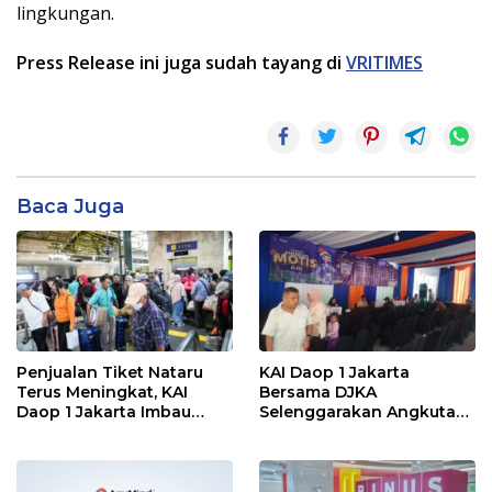
lingkungan.
Press Release ini juga sudah tayang di
VRITIMES
Baca Juga
Penjualan Tiket Nataru
KAI Daop 1 Jakarta
Terus Meningkat, KAI
Bersama DJKA
Daop 1 Jakarta Imbau
Selenggarakan Angkutan
Pelanggan Pesan Lebih
Motor Gratis Selama Libur
Awal
Natal 2025 dan Tahun
Baru 2026