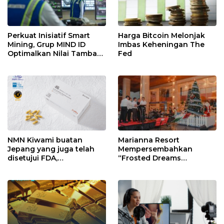
Perkuat Inisiatif Smart
Harga Bitcoin Melonjak
Mining, Grup MIND ID
Imbas Keheningan The
Optimalkan Nilai Tambah
Fed
Batu Bara Indonesia
NMN Kiwami buatan
Marianna Resort
Jepang yang juga telah
Mempersembahkan
disetujui FDA,
“Frosted Dreams
mengamankan stok baru
Christmas” dalam Acara
dan memperkuat sistem
Christmas Tree Lighting
penjualan sekaligus
yang Magis
membuka perekrutan
agen penjualan lokal.