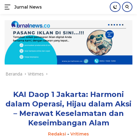
Jurnal News
Jendela
Informasi
Langsung
Rakyat
ke
konten
Beranda
Vritimes
KAI Daop 1 Jakarta: Harmoni
dalam Operasi, Hijau dalam Aksi
– Merawat Keselamatan dan
Keseimbangan Alam
Redaksi
-
Vritimes