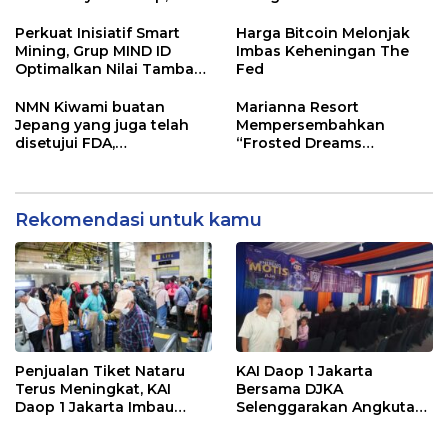
dengan Konsep Lebih
Tekan Laju Emisi
Luas, Asri, dan Penuh
Berkelanjutan
Perkuat Inisiatif Smart
Harga Bitcoin Melonjak
Aktivitas
Mining, Grup MIND ID
Imbas Keheningan The
Optimalkan Nilai Tambah
Fed
Batu Bara Indonesia
NMN Kiwami buatan
Marianna Resort
Jepang yang juga telah
Mempersembahkan
disetujui FDA,
“Frosted Dreams
mengamankan stok baru
Christmas” dalam Acara
dan memperkuat sistem
Christmas Tree Lighting
penjualan sekaligus
yang Magis
membuka perekrutan
Rekomendasi untuk kamu
agen penjualan lokal.
Penjualan Tiket Nataru
KAI Daop 1 Jakarta
Terus Meningkat, KAI
Bersama DJKA
Daop 1 Jakarta Imbau
Selenggarakan Angkutan
Pelanggan Pesan Lebih
Motor Gratis Selama Libur
Awal
Natal 2025 dan Tahun