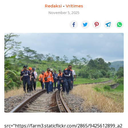
Redaksi
-
Vritimes
November 5, 2025
src="https://farm3.staticflickr.com/2865/9425612899_a2