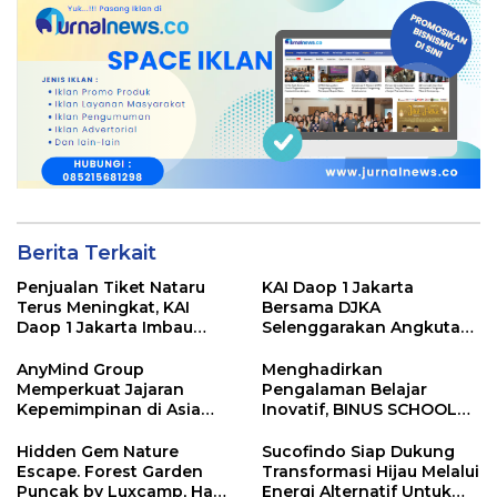
Berita Terkait
Penjualan Tiket Nataru
KAI Daop 1 Jakarta
Terus Meningkat, KAI
Bersama DJKA
Daop 1 Jakarta Imbau
Selenggarakan Angkutan
Pelanggan Pesan Lebih
Motor Gratis Selama Libur
Awal
Natal 2025 dan Tahun
AnyMind Group
Menghadirkan
Baru 2026
Memperkuat Jajaran
Pengalaman Belajar
Kepemimpinan di Asia
Inovatif, BINUS SCHOOL
Tenggara dengan Empat
Surabaya Jadi Pilihan
Penunjukan Baru
Tepat untuk Pemimpin
Hidden Gem Nature
Sucofindo Siap Dukung
Masa Depan
Escape. Forest Garden
Transformasi Hijau Melalui
Puncak by Luxcamp, Hadir
Energi Alternatif Untuk