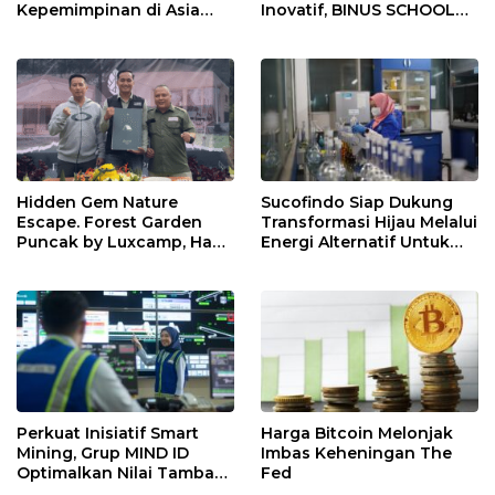
Kepemimpinan di Asia
Inovatif, BINUS SCHOOL
Tenggara dengan Empat
Surabaya Jadi Pilihan
Penunjukan Baru
Tepat untuk Pemimpin
Masa Depan
Hidden Gem Nature
Sucofindo Siap Dukung
Escape. Forest Garden
Transformasi Hijau Melalui
Puncak by Luxcamp, Hadir
Energi Alternatif Untuk
dengan Konsep Lebih
Tekan Laju Emisi
Luas, Asri, dan Penuh
Berkelanjutan
Aktivitas
Perkuat Inisiatif Smart
Harga Bitcoin Melonjak
Mining, Grup MIND ID
Imbas Keheningan The
Optimalkan Nilai Tambah
Fed
Batu Bara Indonesia