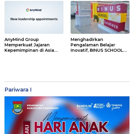
Baru 2026
AnyMind Group
Menghadirkan
Memperkuat Jajaran
Pengalaman Belajar
Kepemimpinan di Asia
Inovatif, BINUS SCHOOL
Tenggara dengan Empat
Surabaya Jadi Pilihan
Penunjukan Baru
Tepat untuk Pemimpin
Masa Depan
Pariwara I