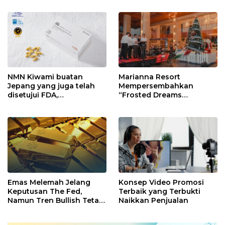
NMN Kiwami buatan
Marianna Resort
Jepang yang juga telah
Mempersembahkan
disetujui FDA,
“Frosted Dreams
mengamankan stok baru
Christmas” dalam Acara
dan memperkuat sistem
Christmas Tree Lighting
penjualan sekaligus
yang Magis
membuka perekrutan
agen penjualan lokal.
Emas Melemah Jelang
Konsep Video Promosi
Keputusan The Fed,
Terbaik yang Terbukti
Namun Tren Bullish Tetap
Naikkan Penjualan
Kokoh