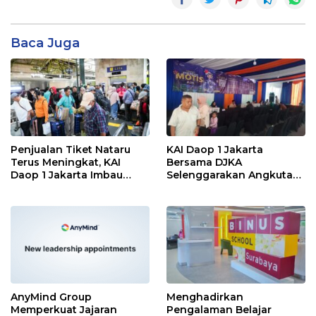
Baca Juga
Penjualan Tiket Nataru
KAI Daop 1 Jakarta
Terus Meningkat, KAI
Bersama DJKA
Daop 1 Jakarta Imbau
Selenggarakan Angkutan
Pelanggan Pesan Lebih
Motor Gratis Selama Libur
Awal
Natal 2025 dan Tahun
Baru 2026
AnyMind Group
Menghadirkan
Memperkuat Jajaran
Pengalaman Belajar