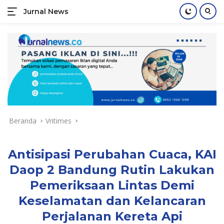
Jurnal News
Jendela
Informasi
Langsung
Rakyat
ke
konten
Beranda
Vritimes
Antisipasi Perubahan Cuaca, KAI
Daop 2 Bandung Rutin Lakukan
Pemeriksaan Lintas Demi
Keselamatan dan Kelancaran
Perjalanan Kereta Api